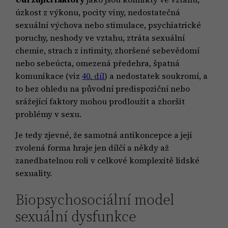
úzkost z výkonu, pocity viny, nedostatečná
sexuální výchova nebo stimulace, psychiatrické
poruchy, neshody ve vztahu, ztráta sexuální
chemie, strach z intimity, zhoršené sebevědomí
nebo sebeúcta, omezená předehra, špatná
komunikace (viz
40. díl
) a nedostatek soukromí, a
to bez ohledu na původní predispoziční nebo
srážející faktory mohou prodloužit a zhoršit
problémy v sexu.
Je tedy zjevné, že samotná antikoncepce a její
zvolená forma hraje jen dílčí a někdy až
zanedbatelnou roli v celkové komplexitě lidské
sexuality.
Biopsychosociální model
sexuální dysfunkce