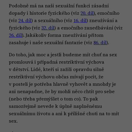
Podobně má na naši sexuální funkci zásadní
dopady i historie fyzického (viz
20. díl
), emočního
(viz
24. díl
) a sexuálního (viz
16. díl
) zneužívání a
fyzického (viz
32. díl
) a emočního zanedbávání (viz
26. díl
). Jakákoliv forma zneužívání přitom
zasahuje i naše sexuální fantazie (viz
86. díl
).
Do toho, jak moc a jestli budeme mít chuť na sex
promlouvá i případná restriktivní výchova
v dětství. Lidé, kteří si zažili opravdu silně
restriktivní výchovu občas mívají pocit, že
v posteli je potřeba hlavně vyhovět a mnohdy je
ani nenapadne, že by mohli něco chtít pro sebe
(nebo třeba přemýšlet o tom co). To pak
samozřejmě nevede k úplně naplněnému
sexuálnímu životu a ani k přílišné chuti na to mít
sex.