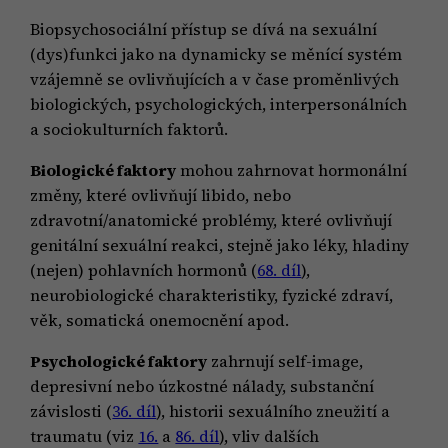
Biopsychosociální přístup se dívá na sexuální
(dys)funkci jako na dynamicky se měnící systém
vzájemně se ovlivňujících a v čase proměnlivých
biologických, psychologických, interpersonálních
a sociokulturních faktorů.
Biologické faktory
mohou zahrnovat hormonální
změny, které ovlivňují libido, nebo
zdravotní/anatomické problémy, které ovlivňují
genitální sexuální reakci, stejně jako léky, hladiny
(nejen) pohlavních hormonů (
68. díl
),
neurobiologické charakteristiky, fyzické zdraví,
věk, somatická onemocnění apod.
Psychologické faktory
zahrnují self-image,
depresivní nebo úzkostné nálady, substanční
závislosti (
36. díl
), historii sexuálního zneužití a
traumatu (viz
16.
a
86. díl
), vliv dalších