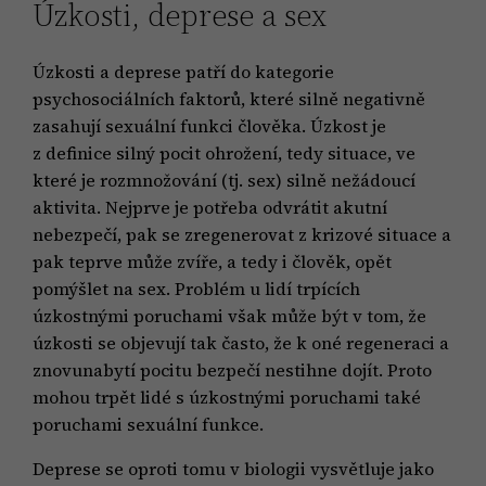
Úzkosti, deprese a sex
Úzkosti a deprese patří do kategorie
psychosociálních faktorů, které silně negativně
zasahují sexuální funkci člověka. Úzkost je
z definice silný pocit ohrožení, tedy situace, ve
které je rozmnožování (tj. sex) silně nežádoucí
aktivita. Nejprve je potřeba odvrátit akutní
nebezpečí, pak se zregenerovat z krizové situace a
pak teprve může zvíře, a tedy i člověk, opět
pomýšlet na sex. Problém u lidí trpících
úzkostnými poruchami však může být v tom, že
úzkosti se objevují tak často, že k oné regeneraci a
znovunabytí pocitu bezpečí nestihne dojít. Proto
mohou trpět lidé s úzkostnými poruchami také
poruchami sexuální funkce.
Deprese se oproti tomu v biologii vysvětluje jako