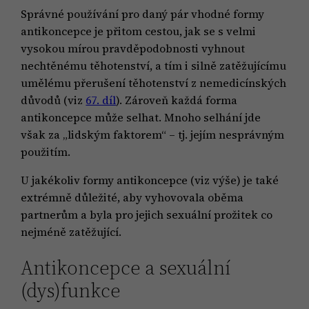
Správné používání pro daný pár vhodné formy
antikoncepce je přitom cestou, jak se s velmi
vysokou mírou pravděpodobnosti vyhnout
nechtěnému těhotenství, a tím i silně zatěžujícímu
umělému přerušení těhotenství z nemedicínských
důvodů (viz
67. díl
). Zároveň každá forma
antikoncepce může selhat. Mnoho selhání jde
však za „lidským faktorem“ – tj. jejím nesprávným
použitím.
U jakékoliv formy antikoncepce (viz výše) je také
extrémně důležité, aby vyhovovala oběma
partnerům a byla pro jejich sexuální prožitek co
nejméně zatěžující.
Antikoncepce a sexuální
(dys)funkce