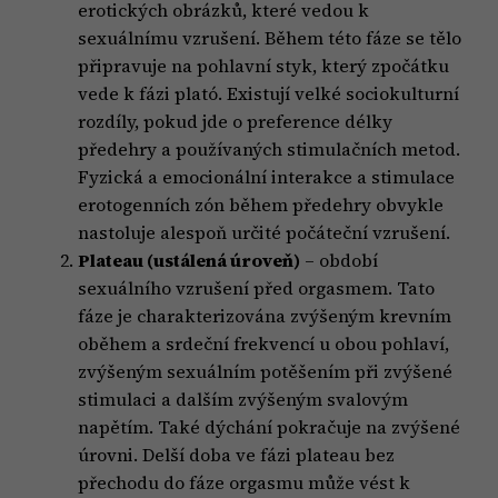
erotických obrázků, které vedou k
sexuálnímu vzrušení. Během této fáze se tělo
připravuje na pohlavní styk, který zpočátku
vede k fázi plató. Existují velké sociokulturní
rozdíly, pokud jde o preference délky
předehry a používaných stimulačních metod.
Fyzická a emocionální interakce a stimulace
erotogenních zón během předehry obvykle
nastoluje alespoň určité počáteční vzrušení.
Plateau (ustálená úroveň)
– období
sexuálního vzrušení před orgasmem. Tato
fáze je charakterizována zvýšeným krevním
oběhem a srdeční frekvencí u obou pohlaví,
zvýšeným sexuálním potěšením při zvýšené
stimulaci a dalším zvýšeným svalovým
napětím. Také dýchání pokračuje na zvýšené
úrovni. Delší doba ve fázi plateau bez
přechodu do fáze orgasmu může vést k