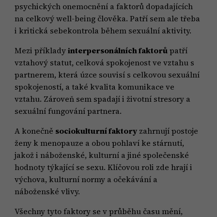
psychických onemocnění a faktorů dopadajících
na celkový well-being člověka. Patří sem ale třeba
i kritická sebekontrola během sexuální aktivity.
Mezi příklady
interpersonálních faktorů
patří
vztahový statut, celková spokojenost ve vztahu s
partnerem, která úzce souvisí s celkovou sexuální
spokojeností, a také kvalita komunikace ve
vztahu. Zároveň sem spadají i životní stresory a
sexuální fungování partnera.
A konečně
sociokulturní faktory
zahrnují postoje
ženy k menopauze a obou pohlaví ke stárnutí,
jakož i náboženské, kulturní a jiné společenské
hodnoty týkající se sexu. Klíčovou roli zde hrají i
výchova, kulturní normy a očekávání a
náboženské vlivy.
Všechny tyto faktory se v průběhu času mění,