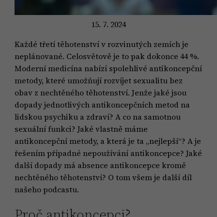
15. 7. 2024
Každé třetí těhotenství v rozvinutých zemích je
neplánované. Celosvětově je to pak dokonce 44 %.
Moderní medicína nabízí spolehlivé antikoncepční
metody, které umožňují rozvíjet sexualitu bez
obav z nechtěného těhotenství. Jenže jaké jsou
dopady jednotlivých antikoncepčních metod na
lidskou psychiku a zdraví? A co na samotnou
sexuální funkci? Jaké vlastně máme
antikoncepční metody, a která je ta „nejlepší“? A je
řešením případné nepoužívání antikoncepce? Jaké
další dopady má absence antikoncepce kromě
nechtěného těhotenství? O tom všem je další díl
našeho podcastu.
Proč antikoncepci?