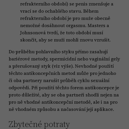
refrakterního období) se penis zmenšuje a
vrací se do ochablého stavu. Během
refrakterního období je pro muže obecně
nemožné dosáhnout orgasmu. Masters a
Johnsonová tvrdí, že toto období musí
skončit, aby se muži mohli znovu vzrušit.
Do průběhu pohlavního styku přímo zasahují
bariérové metody, spermicidní nebo vaginální gely
a přerušovaný styk (viz výše). Nevhodné použití
těchto antikoncepčních metod může pro jednoho
či oba partnery narušit průběh cyklu sexuální
odpovědi. Při použití těchto forem antikoncepce je
proto důležité, aby se oba partneři shodli nejen na
pro ně vhodné antikoncepční metodě, ale i na pro
ně vhodném způsobu a načasování její aplikace.
Zbytečné potraty