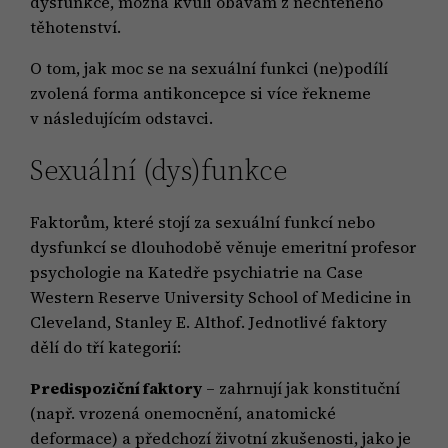
dysfunkce, možná kvůli obavám z nechtěného
těhotenství.
O tom, jak moc se na sexuální funkci (ne)podílí
zvolená forma antikoncepce si více řekneme
v následujícím odstavci.
Sexuální (dys)funkce
Faktorům, které stojí za sexuální funkcí nebo
dysfunkcí se dlouhodobě věnuje emeritní profesor
psychologie na Katedře psychiatrie na Case
Western Reserve University School of Medicine in
Cleveland, Stanley E. Althof. Jednotlivé faktory
dělí do tří kategorií:
Predispoziční faktory
– zahrnují jak konstituční
(např. vrozená onemocnění, anatomické
deformace) a předchozí životní zkušenosti, jako je