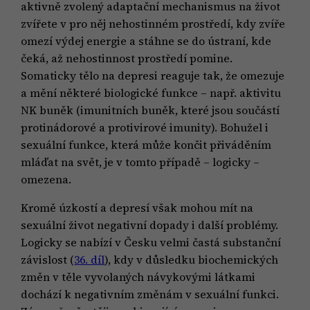
aktivně zvolený adaptační mechanismus na život
zvířete v pro něj nehostinném prostředí, kdy zvíře
omezí výdej energie a stáhne se do ústraní, kde
čeká, až nehostinnost prostředí pomine.
Somaticky tělo na depresi reaguje tak, že omezuje
a mění některé biologické funkce – např. aktivitu
NK buněk (imunitních buněk, které jsou součástí
protinádorové a protivirové imunity). Bohužel i
sexuální funkce, která může končit přiváděním
mláďat na svět, je v tomto případě – logicky –
omezena.
Kromě úzkostí a depresí však mohou mít na
sexuální život negativní dopady i další problémy.
Logicky se nabízí v Česku velmi častá substanční
závislost (
36. díl
), kdy v důsledku biochemických
změn v těle vyvolaných návykovými látkami
dochází k negativním změnám v sexuální funkci.