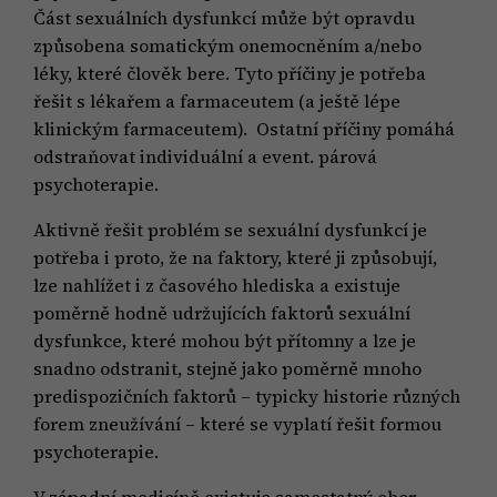
Část sexuálních dysfunkcí může být opravdu
způsobena somatickým onemocněním a/nebo
léky, které člověk bere. Tyto příčiny je potřeba
řešit s lékařem a farmaceutem (a ještě lépe
klinickým farmaceutem). Ostatní příčiny pomáhá
odstraňovat individuální a event. párová
psychoterapie.
Aktivně řešit problém se sexuální dysfunkcí je
potřeba i proto, že na faktory, které ji způsobují,
lze nahlížet i z časového hlediska a existuje
poměrně hodně udržujících faktorů sexuální
dysfunkce, které mohou být přítomny a lze je
snadno odstranit, stejně jako poměrně mnoho
predispozičních faktorů – typicky historie různých
forem zneužívání – které se vyplatí řešit formou
psychoterapie.
V západní medicíně existuje samostatný obor