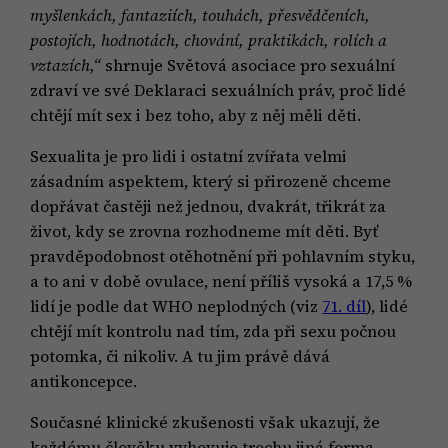
myšlenkách, fantaziích, touhách, přesvědčeních,
postojích, hodnotách, chování, praktikách, rolích a
vztazích,“
shrnuje Světová asociace pro sexuální
zdraví ve své Deklaraci sexuálních práv, proč lidé
chtějí mít sex i bez toho, aby z něj měli děti.
Sexualita je pro lidi i ostatní zvířata velmi
zásadním aspektem, který si přirozeně chceme
dopřávat častěji než jednou, dvakrát, třikrát za
život, kdy se zrovna rozhodneme mít děti. Byť
pravděpodobnost otěhotnění při pohlavním styku,
a to ani v době ovulace, není příliš vysoká a 17,5 %
lidí je podle dat WHO neplodných (viz
71. díl
), lidé
chtějí mít kontrolu nad tím, zda při sexu počnou
potomka, či nikoliv. A tu jim právě dává
antikoncepce.
Současné klinické zkušenosti však ukazují, že
každému člověku vyhovuje trochu jiná forma