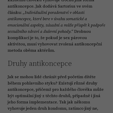
antikoncepce. Jak dodává Sartorius ve svém
článku:
„Individuální poradenství v oblasti
antikoncepce, které bere v úvahu somatické a
emocionální aspekty, zásadní a může přispět k podpoře
sexuálního zdraví a duševní pohody.“
Drobnou
komplikací je to, že pokud je sex párovou
aktivitou, musí vyhovovat zvolená antikoncepční
metoda oběma aktérům.
Druhy antikoncepce
Jak se mohou lidé chránit před početím dítěte
během pohlavního styku? Existují různé druhy
antikoncepce, přičemž pro každého člověka může
být optimální jiný z těchto druhů, případně i jiná
jeho forma implementace. Tak jak někomu
vyhovuje jeden druh kondomu, zatímco jiný ne,