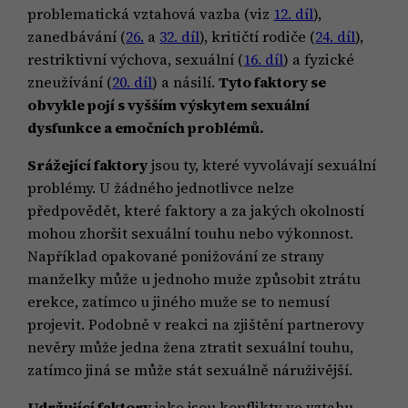
problematická vztahová vazba (viz
12. díl
),
zanedbávání (
26.
a
32. díl
), kritičtí rodiče (
24. díl
),
restriktivní výchova, sexuální (
16. díl
) a fyzické
zneužívání (
20. díl
) a násilí.
Tyto faktory se
obvykle pojí s vyšším výskytem sexuální
dysfunkce a emočních problémů.
Srážející faktory
jsou ty, které vyvolávají sexuální
problémy. U žádného jednotlivce nelze
předpovědět, které faktory a za jakých okolností
mohou zhoršit sexuální touhu nebo výkonnost.
Například opakované ponižování ze strany
manželky může u jednoho muže způsobit ztrátu
erekce, zatímco u jiného muže se to nemusí
projevit. Podobně v reakci na zjištění partnerovy
nevěry může jedna žena ztratit sexuální touhu,
zatímco jiná se může stát sexuálně náruživější.
Udržující faktory
jako jsou konflikty ve vztahu,