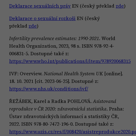
Deklarace sexuálních práv
EN (český překlad
zde
)
Deklarace o sexuální rozkoši
EN (český
překlad
zde
)
Infertility prevalence estimates: 1990-2021
. World
Health Organization, 2023, 98 s. ISBN 978-92-4-
006831-5. Dostupné také z:
https://www.who.int/publications/i/item/978920068315
IVF: Overview.
National Health System UK
[online].
18. 10. 2021 [cit. 2023-06-25]. Dostupné z:
https://www.nhs.uk/conditions/ivf/
ŘEŽÁBEK, Karel a Radka POHLOVÁ.
Asistovaná
reprodukce v ČR 2020: zdravotnická statistika
. Praha:
Ústav zdravotnických informací a statistiky ČR,
2022. ISBN 978-80-7472-196-0. Dostupné také z:
https://www.uzis.cz/res/f/008420/asistreprodukce2020.p