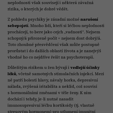
neplodnosti však souvisejí i některá závažná
rizika, o kterých je dobré vědět.
Z pohledu psychiky je zásadní možné
narušení
sebepojetí
. Mnoho lidí, kteří si léčbou neplodnosti
procházejí, to bere jako cejch „vadnosti“. Nejsem
schopný/á přirozeně počít = nejsem dost dobrý/á.
Toto zhoubné přesvědčení však může postupně
prorůstat i do dalších oblastí života a je nanejvýš
vhodné ho co nejdříve řešit na psychoterapii.
Důležitým rizikem u žen bývají i
vedlejší účinky
léků
, včetně samotných stimulačních injekcí. Mezi
ně patří bolesti hlavy, návaly horka, depresivní
nálada, zvýšená iritabilita a neklid, což souvisí
s hormonálními změnami v těle ženy. K nim
dochází i tehdy, je-li nutné nasadit
imunosupresivní léčbu kortikoidy (tj. vlastně
stresovým hormonem) pro utlumení imunitní