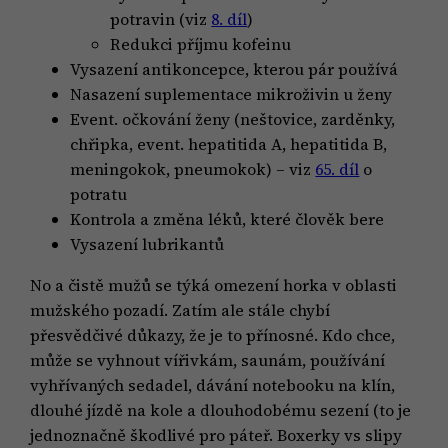
potravin (viz
8. díl
)
Redukci příjmu kofeinu
Vysazení antikoncepce, kterou pár používá
Nasazení suplementace mikroživin u ženy
Event. očkování ženy (neštovice, zarděnky,
chřipka, event. hepatitida A, hepatitida B,
meningokok, pneumokok) – viz
65. díl
o
potratu
Kontrola a změna léků, které člověk bere
Vysazení lubrikantů
No a čistě mužů se týká omezení horka v oblasti
mužského pozadí. Zatím ale stále chybí
přesvědčivé důkazy, že je to přínosné. Kdo chce,
může se vyhnout vířivkám, saunám, používání
vyhřívaných sedadel, dávání notebooku na klín,
dlouhé jízdě na kole a dlouhodobému sezení (to je
jednoznačně škodlivé pro páteř. Boxerky vs slipy