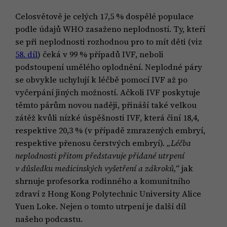
Celosvětově je celých 17,5 % dospělé populace
podle údajů WHO zasaženo neplodností. Ty, kteří
se při neplodnosti rozhodnou pro to mít děti (viz
58. díl
) čeká v 99 % případů IVF, neboli
podstoupení umělého oplodnění. Neplodné páry
se obvykle uchylují k léčbě pomocí IVF až po
vyčerpání jiných možností. Ačkoli IVF poskytuje
těmto párům novou naději, přináší také velkou
zátěž kvůli nízké úspěšnosti IVF, která činí 18,4,
respektive 20,3 % (v případě zmrazených embryí,
respektive přenosu čerstvých embryí).
„Léčba
neplodnosti přitom představuje přidané utrpení
v důsledku medicinských vyšetření a zákroků,“
jak
shrnuje profesorka rodinného a komunitního
zdraví z Hong Kong Polytechnic University Alice
Yuen Loke. Nejen o tomto utrpení je další díl
našeho podcastu.