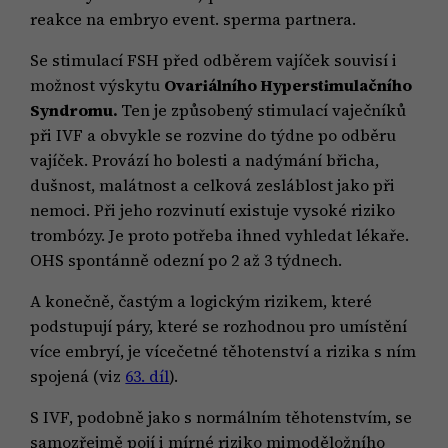
reakce na embryo event. sperma partnera.
Se stimulací FSH před odběrem vajíček souvisí i
možnost výskytu
Ovariálního Hyperstimulačního
Syndromu.
Ten je způsobený stimulací vaječníků
při IVF a obvykle se rozvine do týdne po odběru
vajíček. Provází ho bolesti a nadýmání břicha,
dušnost, malátnost a celková zesláblost jako při
nemoci. Při jeho rozvinutí existuje vysoké riziko
trombózy. Je proto potřeba ihned vyhledat lékaře.
OHS spontánně odezní po 2 až 3 týdnech.
A konečně, častým a logickým rizikem, které
podstupují páry, které se rozhodnou pro umístění
více embryí, je vícečetné těhotenství a rizika s ním
spojená (viz
63. díl
).
S IVF, podobně jako s normálním těhotenstvím, se
samozřejmě pojí i mírné riziko mimoděložního