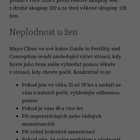
prošlo v roce 2020 z první věkové skupiny 494,
z druhé skupiny 332 a ze třetí věkové skupiny 120
žen.
Neplodnost u žen
Mayo Clinic ve své knize Guide to Fertility and
Conception uvádí následující výčet situací, kdy
byste jako žena měla vyhledat pomoc lékaře
v situaci, kdy chcete počít. Konkrétně to je:
Pokud jste ve věku 35 až 39 let a nedaří se
vám 6 měsíců počít, vyhledejte odbornou
pomoc
Pokud je vám 40 a více let
Při nepravidelných nebo žádných
menstruacích
Při velmi bolestivé menstruaci
Pokud víte, že máte problémy s plodností