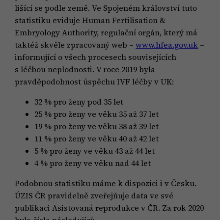
lišící se podle země. Ve Spojeném království tuto
statistiku eviduje Human Fertilisation &
Embryology Authority, regulační orgán, který má
taktéž skvěle zpracovaný web –
www.hfea.gov.uk
–
informující o všech procesech souvisejících
s léčbou neplodnosti. V roce 2019 byla
pravděpodobnost úspěchu IVF léčby v UK:
32 % pro ženy pod 35 let
25 % pro ženy ve věku 35 až 37 let
19 % pro ženy ve věku 38 až 39 let
11 % pro ženy ve věku 40 až 42 let
5 % pro ženy ve věku 43 až 44 let
4 % pro ženy ve věku nad 44 let
Podobnou statistiku máme k dispozici i v Česku.
ÚZIS ČR pravidelně zveřejňuje data ve své
publikaci Asistovaná reprodukce v ČR. Za rok 2020