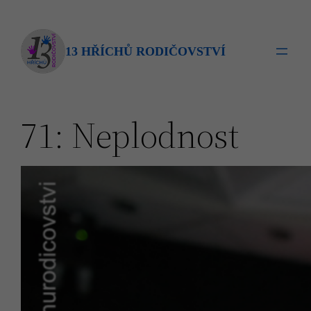
Přeskočit
na
obsah
13 HŘÍCHŮ RODIČOVSTVÍ
71: Neplodnost