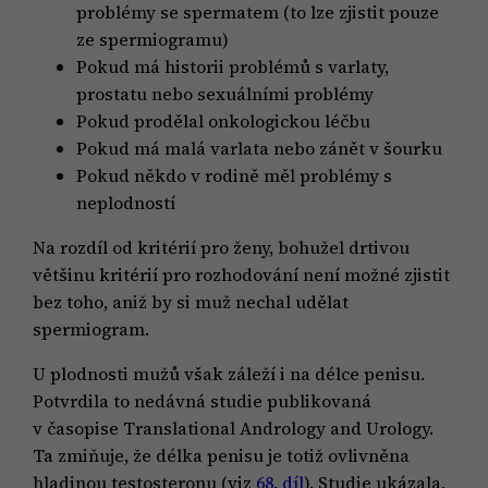
problémy se spermatem (to lze zjistit pouze
ze spermiogramu)
Pokud má historii problémů s varlaty,
prostatu nebo sexuálními problémy
Pokud prodělal onkologickou léčbu
Pokud má malá varlata nebo zánět v šourku
Pokud někdo v rodině měl problémy s
neplodností
Na rozdíl od kritérií pro ženy, bohužel drtivou
většinu kritérií pro rozhodování není možné zjistit
bez toho, aniž by si muž nechal udělat
spermiogram.
U plodnosti mužů však záleží i na délce penisu.
Potvrdila to nedávná studie publikovaná
v časopise Translational Andrology and Urology.
Ta zmiňuje, že délka penisu je totiž ovlivněna
hladinou testosteronu (viz
68. díl
). Studie ukázala,