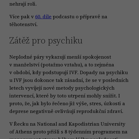
nehrají roli.
Více pak v
60. díle
podcastu o přípravě na
těhotenství.
Zátěž pro psychiku
Neplodné páry vykazují menší spokojenost
v manželství (potažmo vztahu), a to zejména
v období, kdy podstupují IVF. Dopady na psychiku
u IVF jsou dokonce tak zásadní, že se v posledních
letech vyvíjejí nové metody psychologických
intervencí, které by toto utrpení mohly snížit. I
proto, že, jak bylo řečeno již výše, stres, úzkosti a
deprese negativně ovlivňují reprodukční zdraví.
V Řecku na National and Kapodistrian University
of Athens proto přišli s 8 týdenním programem na