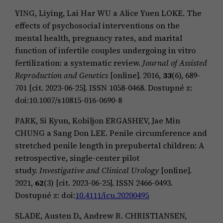
YING, Liying, Lai Har WU a Alice Yuen LOKE. The
effects of psychosocial interventions on the
mental health, pregnancy rates, and marital
function of infertile couples undergoing in vitro
fertilization: a systematic review.
Journal of Assisted
Reproduction and Genetics
[online]. 2016,
33
(6), 689-
701 [cit. 2023-06-25]. ISSN 1058-0468. Dostupné z:
doi:10.1007/s10815-016-0690-8
PARK, Si Kyun, Kobiljon ERGASHEV, Jae Min
CHUNG a Sang Don LEE. Penile circumference and
stretched penile length in prepubertal children: A
retrospective, single-center pilot
study.
Investigative and Clinical Urology
[online].
2021,
62
(3) [cit. 2023-06-25]. ISSN 2466-0493.
Dostupné z: doi:
10.4111/icu.20200495
SLADE, Austen D., Andrew R. CHRISTIANSEN,