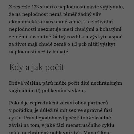
Z rešerše 133 studií o neplodnosti navíc vyplynulo,
že na neplodnost nemá téměř žádný vliv
ekonomická situace dané země. U celoživotní
neplodnosti neexistuje mezi chudými a bohatými
zeměmi absolutně žádný rozdíl a u výskytu aspoň
za život mají chudé země o 1,3 pcb nižší výskyt
neplodnosti než ty bohaté.
Kdy a jak počít
Drtivá většina párů může počít dítě nechráněným
vaginálním (!) pohlavním stykem.
Pokud je reprodukční zdraví obou partnerů
v pořádku, je důležité mít sex ve správné fázi
cyklu. Pravděpodobnost početí totiž zásadně
závisí na tom, v jaké fázi menstruačního cyklu
máte nechráněný pohlavní styk. Mayo Clinic