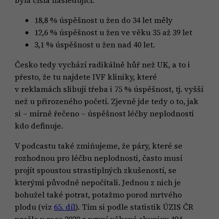
byla čísla následující:
18,8 % úspěšnost u žen do 34 let měly
12,6 % úspěšnost u žen ve věku 35 až 39 let
3,1 % úspěšnost u žen nad 40 let.
Česko tedy vychází radikálně hůř než UK, a to i
přesto, že tu najdete IVF kliniky, které
v reklamách slibují třeba i 75 % úspěšnost, tj. vyšší
než u přirozeného početí. Zjevně jde tedy o to, jak
si – mírně řečeno – úspěšnost léčby neplodnosti
kdo definuje.
V podcastu také zmiňujeme, že páry, které se
rozhodnou pro léčbu neplodnosti, často musí
projít spoustou strastiplných zkušeností, se
kterými původně nepočítali. Jednou z nich je
bohužel také potrat, potažmo porod mrtvého
plodu (viz
65. díl
). Tím si podle statistik ÚZIS ČR