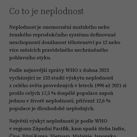
Co to je neplodnost
Neplodnost je onemocnění mužského nebo
ženského reprodukčního systému definované
neschopností dosáhnout těhotenství po 12 nebo
více měsících pravidelného nechráněného
pohlavního styku.
Podle nejnovější zprávy WHO z dubna 2023
vycházející ze 133 studií výskytu neplodnosti
z celého světa provedených v letech 1990 až 2021 si
prošlo celých 17,5 % dospělé populace aspoň
jednou v životě neplodností, přičemž 12,6 %
populace je dlouhodobě neplodných.
Největší výskyt neplodnosti je podle WHO
v regionu Západní Pacifik, kam spadá třeba Indie,
Čína, Jižní Korea, Vietnam, Malajsie, Japonsko,