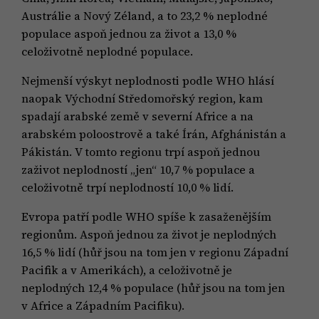
Austrálie a Nový Zéland, a to 23,2 % neplodné
populace aspoň jednou za život a 13,0 %
celoživotně neplodné populace.
Nejmenší výskyt neplodnosti podle WHO hlásí
naopak Východní Středomořský region, kam
spadají arabské země v severní Africe a na
arabském poloostrově a také Írán, Afghánistán a
Pákistán. V tomto regionu trpí aspoň jednou
zaživot neplodností „jen“ 10,7 % populace a
celoživotně trpí neplodností 10,0 % lidí.
Evropa patří podle WHO spíše k zasaženějším
regionům. Aspoň jednou za život je neplodných
16,5 % lidí (hůř jsou na tom jen v regionu Západní
Pacifik a v Amerikách), a celoživotně je
neplodných 12,4 % populace (hůř jsou na tom jen
v Africe a Západním Pacifiku).