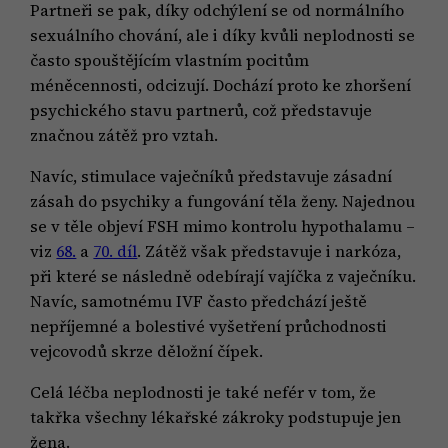
Partneři se pak, díky odchýlení se od normálního
sexuálního chování, ale i díky kvůli neplodnosti se
často spouštějícím vlastním pocitům
méněcennosti, odcizují. Dochází proto ke zhoršení
psychického stavu partnerů, což představuje
značnou zátěž pro vztah.
Navíc, stimulace vaječníků představuje zásadní
zásah do psychiky a fungování těla ženy. Najednou
se v těle objeví FSH mimo kontrolu hypothalamu –
viz
68.
a
70. díl
. Zátěž však představuje i narkóza,
při které se následně odebírají vajíčka z vaječníku.
Navíc, samotnému IVF často předchází ještě
nepříjemné a bolestivé vyšetření průchodnosti
vejcovodů skrze děložní čípek.
Celá léčba neplodnosti je také nefér v tom, že
takřka všechny lékařské zákroky podstupuje jen
žena.