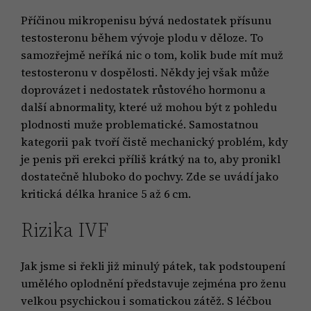
Příčinou mikropenisu bývá nedostatek přísunu
testosteronu během vývoje plodu v děloze. To
samozřejmě neříká nic o tom, kolik bude mít muž
testosteronu v dospělosti. Někdy jej však může
doprovázet i nedostatek růstového hormonu a
další abnormality, které už mohou být z pohledu
plodnosti muže problematické. Samostatnou
kategorii pak tvoří čistě mechanický problém, kdy
je penis při erekci příliš krátký na to, aby pronikl
dostatečně hluboko do pochvy. Zde se uvádí jako
kritická délka hranice 5 až 6 cm.
Rizika IVF
Jak jsme si řekli již minulý pátek, tak podstoupení
umělého oplodnění představuje zejména pro ženu
velkou psychickou i somatickou zátěž. S léčbou