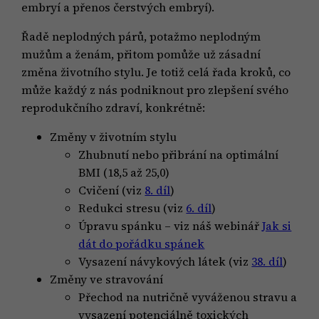
embryí a přenos čerstvých embryí).
Řadě neplodných párů, potažmo neplodným
mužům a ženám, přitom pomůže už zásadní
změna životního stylu. Je totiž celá řada kroků, co
může každý z nás podniknout pro zlepšení svého
reprodukčního zdraví, konkrétně:
Změny v životním stylu
Zhubnutí nebo přibrání na optimální
BMI (18,5 až 25,0)
Cvičení (viz
8. díl
)
Redukci stresu (viz
6. díl
)
Úpravu spánku – viz náš webinář
Jak si
dát do pořádku spánek
Vysazení návykových látek (viz
38. díl
)
Změny ve stravování
Přechod na nutričně vyváženou stravu a
vysazení potenciálně toxických