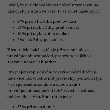
uvádí, že pravděpodobnost početí v závislosti na
fázi cyklu je u žen ve věku 19 až 26 let následující:
8 % při styku 5 dní před ovulací
53 % při styku 2 dny před ovulací
10 % při styku v den ovulace
2 % 1 až 2 dny po ovulaci.
V ostatních fázích cyklu je přirozeně nulová
pravděpodobnost početí, protože se vajíčko a
spermie nemají jak setkat.
Pro (nejen) reprodukční zdraví a početí dítěte je
také více než vhodné mít pravidelný pohlavní styk
– za společného souhlasu obou stran(!)
Pravděpodobnost početí totiž závisí na četnosti
pohlavního styku. Konkrétně je to:
37 % při sexu denně