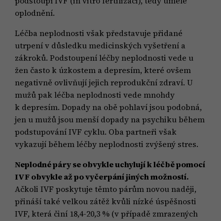
podstoupí IVF (in vitro fertilizaci), tedy umělé
oplodnění.
Léčba neplodnosti však představuje přidané
utrpení v důsledku medicinských vyšetření a
zákroků. Podstoupení léčby neplodnosti vede u
žen často k úzkostem a depresím, které ovšem
negativně ovlivňují jejich reprodukční zdraví. U
mužů pak léčba neplodnosti vede mnohdy
k depresím. Dopady na obě pohlaví jsou podobná,
jen u mužů jsou menší dopady na psychiku během
podstupování IVF cyklu. Oba partneři však
vykazují během léčby neplodnosti zvýšený stres.
Neplodné páry se obvykle uchylují k léčbě pomocí
IVF obvykle až po vyčerpání jiných možností.
Ačkoli IVF poskytuje těmto párům novou naději,
přináší také velkou zátěž kvůli nízké úspěšnosti
IVF, která činí 18,4-20,3 % (v případě zmrazených