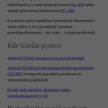
těhotenství a s ním spojený potrat (
65. díl
) nebo
umělé přerušení těhotenství (
67. díl
).
K potratu nebo umělému přerušení těhotenství
však může, a to s poměrně vysokou
pravděpodobností – viz výše – i z jiných důvodů
Kde hledat pomoc
Adresář České asociace pro psychoterapii
Adresář České psychoterapeutické společnosti
ČLS JEP
(terapeuti pracující primárně ze
zdravotního pojištění)
Portál, kde najdete aktuálně volné
psychoterapeuty v ČR