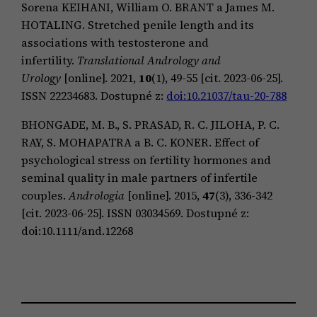
Sorena KEIHANI, William O. BRANT a James M.
HOTALING. Stretched penile length and its
associations with testosterone and
infertility.
Translational Andrology and
Urology
[online]. 2021,
10
(1), 49-55 [cit. 2023-06-25].
ISSN 22234683. Dostupné z:
doi:10.21037/tau-20-788
BHONGADE, M. B., S. PRASAD, R. C. JILOHA, P. C.
RAY, S. MOHAPATRA a B. C. KONER. Effect of
psychological stress on fertility hormones and
seminal quality in male partners of infertile
couples.
Andrologia
[online]. 2015,
47
(3), 336-342
[cit. 2023-06-25]. ISSN 03034569. Dostupné z:
doi:10.1111/and.12268