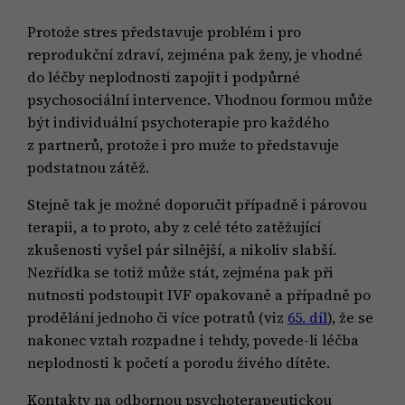
Protože stres představuje problém i pro
reprodukční zdraví, zejména pak ženy, je vhodné
do léčby neplodnosti zapojit i podpůrné
psychosociální intervence. Vhodnou formou může
být individuální psychoterapie pro každého
z partnerů, protože i pro muže to představuje
podstatnou zátěž.
Stejně tak je možné doporučit případně i párovou
terapii, a to proto, aby z celé této zatěžující
zkušenosti vyšel pár silnější, a nikoliv slabší.
Nezřídka se totiž může stát, zejména pak při
nutnosti podstoupit IVF opakovaně a případně po
prodělání jednoho či více potratů (viz
65. díl
), že se
nakonec vztah rozpadne i tehdy, povede-li léčba
neplodnosti k početí a porodu živého dítěte.
Kontakty na odbornou psychoterapeutickou