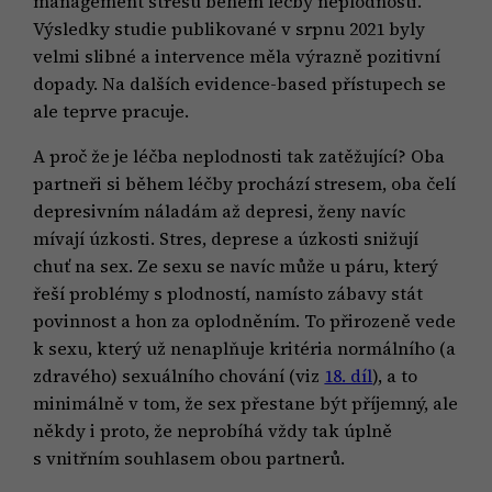
management stresu během léčby neplodnosti.
Výsledky studie publikované v srpnu 2021 byly
velmi slibné a intervence měla výrazně pozitivní
dopady. Na dalších evidence-based přístupech se
ale teprve pracuje.
A proč že je léčba neplodnosti tak zatěžující? Oba
partneři si během léčby prochází stresem, oba čelí
depresivním náladám až depresi, ženy navíc
mívají úzkosti. Stres, deprese a úzkosti snižují
chuť na sex. Ze sexu se navíc může u páru, který
řeší problémy s plodností, namísto zábavy stát
povinnost a hon za oplodněním. To přirozeně vede
k sexu, který už nenaplňuje kritéria normálního (a
zdravého) sexuálního chování (viz
18. díl
), a to
minimálně v tom, že sex přestane být příjemný, ale
někdy i proto, že neprobíhá vždy tak úplně
s vnitřním souhlasem obou partnerů.