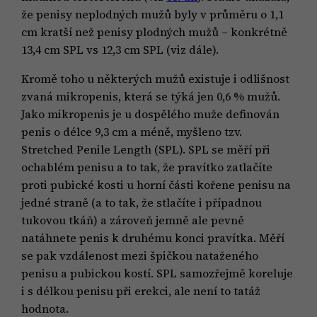
že penisy neplodných mužů byly v průměru o 1,1
cm kratší než penisy plodných mužů – konkrétně
13,4 cm SPL vs 12,3 cm SPL (viz dále).
Kromě toho u některých mužů existuje i odlišnost
zvaná mikropenis, která se týká jen 0,6 % mužů.
Jako mikropenis je u dospělého muže definován
penis o délce 9,3 cm a méně, myšleno tzv.
Stretched Penile Length (SPL). SPL se měří při
ochablém penisu a to tak, že pravítko zatlačíte
proti pubické kosti u horní části kořene penisu na
jedné straně (a to tak, že stlačíte i případnou
tukovou tkáň) a zároveň jemně ale pevně
natáhnete penis k druhému konci pravítka. Měří
se pak vzdálenost mezi špičkou nataženého
penisu a pubickou kostí. SPL samozřejmě koreluje
i s délkou penisu při erekci, ale není to tatáž
hodnota.