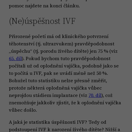
pomoc najdete na konci článku.
(Ne)úspěšnost IVF
Přirozené početí má od klinického potvrzení
těhotenství (tj. ultrazvukem) pravděpodobnost
„úspěchu“ (tj. porodu živého dítěte) jen 75 % (viz
65. díl
). Pokud bychom tuto pravděpodobnost
počítali už od oplodnění vajíčka, podobně jako se
to počítá u IVF, pak se uvádí méně než 50 %.
Bohužel tuto statistiku nelze přesně změřit,
protože některá oplodněná vajíčka vůbec
neprojdou stádiem implantace (viz
70. díl
), což
znemožňuje jakkoliv zjistit, že k oplodnění vajíčka
vůbec došlo.
A jaká je statistika úspěšnosti IVF? Tedy od
podstoupení IVF k narození živého dítěte? Nižší a