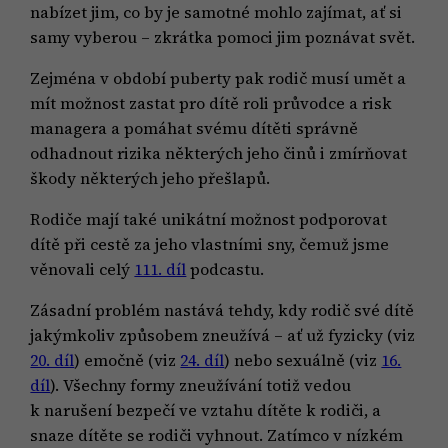
nabízet jim, co by je samotné mohlo zajímat, ať si
samy vyberou – zkrátka pomoci jim poznávat svět.
Zejména v období puberty pak rodič musí umět a
mít možnost zastat pro dítě roli průvodce a risk
managera a pomáhat svému dítěti správně
odhadnout rizika některých jeho činů i zmírňovat
škody některých jeho přešlapů.
Rodiče mají také unikátní možnost podporovat
dítě při cestě za jeho vlastními sny, čemuž jsme
věnovali celý
111. díl
podcastu.
Zásadní problém nastává tehdy, kdy rodič své dítě
jakýmkoliv způsobem zneužívá – ať už fyzicky (viz
20. díl
) emočně (viz
24. díl
) nebo sexuálně (viz
16.
díl
). Všechny formy zneužívání totiž vedou
k narušení bezpečí ve vztahu dítěte k rodiči, a
snaze dítěte se rodiči vyhnout. Zatímco v nízkém