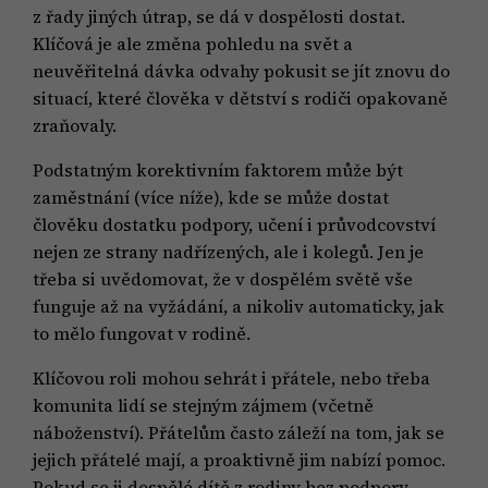
z řady jiných útrap, se dá v dospělosti dostat.
Klíčová je ale změna pohledu na svět a
neuvěřitelná dávka odvahy pokusit se jít znovu do
situací, které člověka v dětství s rodiči opakovaně
zraňovaly.
Podstatným korektivním faktorem může být
zaměstnání (více níže), kde se může dostat
člověku dostatku podpory, učení i průvodcovství
nejen ze strany nadřízených, ale i kolegů. Jen je
třeba si uvědomovat, že v dospělém světě vše
funguje až na vyžádání, a nikoliv automaticky, jak
to mělo fungovat v rodině.
Klíčovou roli mohou sehrát i přátele, nebo třeba
komunita lidí se stejným zájmem (včetně
náboženství). Přátelům často záleží na tom, jak se
jejich přátelé mají, a proaktivně jim nabízí pomoc.
Pokud se ji dospělé dítě z rodiny bez podpory