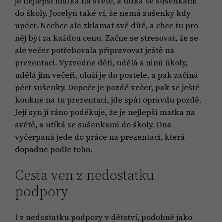
je nejlepší matka na světě, a utíká se sušenkami
do školy. Jocelyn také ví, že nemá sušenky kdy
upéct. Nechce ale zklamat své dítě, a chce tu pro
něj být za každou cenu. Začne se stresovat, že se
ale večer potřebovala připravovat ještě na
prezentaci. Vyzvedne děti, udělá s nimi úkoly,
udělá jim večeři, uloží je do postele, a pak začíná
péct sušenky. Dopeče je pozdě večer, pak se ještě
koukne na tu prezentaci, jde spát opravdu pozdě.
Její syn jí ráno poděkuje, že je nejlepší matka na
světě, a utíká se sušenkami do školy. Ona
vyčerpaná jede do práce na prezentaci, která
dopadne podle toho.
Cesta ven z nedostatku
podpory
I z nedostatku podpory v dětství, podobně jako