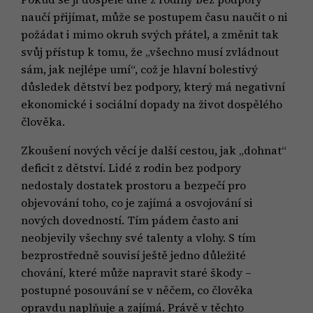
naučí přijímat, může se postupem času naučit o ni
požádat i mimo okruh svých přátel, a změnit tak
svůj přístup k tomu, že „všechno musí zvládnout
sám, jak nejlépe umí“, což je hlavní bolestivý
důsledek dětství bez podpory, který má negativní
ekonomické i sociální dopady na život dospělého
člověka.
Zkoušení nových věcí je další cestou, jak „dohnat“
deficit z dětství. Lidé z rodin bez podpory
nedostaly dostatek prostoru a bezpečí pro
objevování toho, co je zajímá a osvojování si
nových dovedností. Tím pádem často ani
neobjevily všechny své talenty a vlohy. S tím
bezprostředně souvisí ještě jedno důležité
chování, které může napravit staré škody –
postupné posouvání se v něčem, co člověka
opravdu naplňuje a zajímá. Právě v těchto