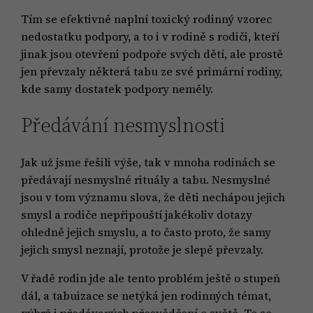
Tím se efektivně naplní toxický rodinný vzorec
nedostatku podpory, a to i v rodině s rodiči, kteří
jinak jsou otevřeni podpoře svých dětí, ale prostě
jen převzaly některá tabu ze své primární rodiny,
kde samy dostatek podpory neměly.
Předávání nesmyslnosti
Jak už jsme řešili výše, tak v mnoha rodinách se
předávají nesmyslné rituály a tabu. Nesmyslné
jsou v tom významu slova, že děti nechápou jejich
smysl a rodiče nepřipouští jakékoliv dotazy
ohledně jejich smyslu, a to často proto, že samy
jejich smysl neznají, protože je slepě převzaly.
V řadě rodin jde ale tento problém ještě o stupeň
dál, a tabuizace se netýká jen rodinných témat,
nýbrž i předávaných přesvědčení o světě. To se