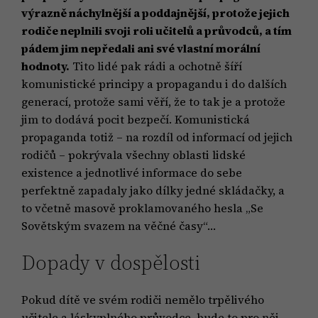
výrazně náchylnější a poddajnější, protože jejich
rodiče neplnili svoji roli učitelů a průvodců, a tím
pádem jim nepředali ani své vlastní morální
hodnoty.
Tito lidé pak rádi a ochotně šíří
komunistické principy a propagandu i do dalších
generací, protože sami věří, že to tak je a protože
jim to dodává pocit bezpečí. Komunistická
propaganda totiž – na rozdíl od informací od jejich
rodičů – pokrývala všechny oblasti lidské
existence a jednotlivé informace do sebe
perfektně zapadaly jako dílky jedné skládačky, a
to včetně masově proklamovaného hesla „Se
Sovětským svazem na věčné časy“…
Dopady v dospělosti
Pokud dítě ve svém rodiči nemělo trpělivého
učitele a láskyplného průvodce, bude to pro něj