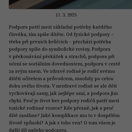
17. 3. 2025
Podpora patří mezi základní potřeby každého
člověka, tím spíše dítěte. Od fyzické podpory –
třeba při prvních krůčcích – přechází potřeba
podpory spíše do symbolické roviny. Podpora
v překonávání překážek a strachů, podpora při
učení se sociálním dovednostem, podpora v cestě
za svým snem. Ve zdravé rodině je rodič svému
dítěti učitelem a průvodcem, mnohdy po celou
dobu svého života. V nezdravé rodině se ale děti
vychovávají samy, jak nejlépe umí, a podpora jim
chybí. Proč je život bez podpory rodičů patří mezi
toxické rodinné vzorce? Kde přesně, jak a proč
dítě zasáhne? Jaké komplikace mu to v dospělém
životě způsobí? A jak z toho ven? O tom všem je
další díl našeho podcastu.