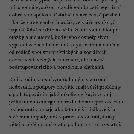
mít s velmi vysokou pravděpodobností negativní
dohru v dospělosti. Ostatně i staré české přísloví
říká, že co se v mládí naučíš, ve stáří jako když
najdeš. Když se dítě naučilo, že má samé hloupé
otázky a nic neumí, bude jeho dospělý život
vypadat zcela odlišně, než když se doma naučilo
od rodičů spoustu praktických a sociálních
dovedností, věcných informací, ale hlavně
podstupovat riziko a poradit si s chybami.
Děti z rodin s toxickým rodinným vzorcem
nedostatku podpory obvykle mají větší problémy
s podstupováním jakéhokoliv rizika, investují
příliš mnoho energie do rozhodování, protože řadu
rozhodnutí vnímají jako fatálnější, rizikovější a
s většími dopady, než v praxi budou mít, a mají
větší problémy požádat o podporu a radu ostatní.