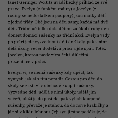
Janet Geringer Woititz uvádí hezký příklad ze své
praxe. Evelyn (z funkční rodiny) a Jocelyn (z
rodiny se nedostatkem podpory) jsou matky dětí
z jedné třídy. Obě jsou na děti samy, každá má dvě
děti. Třídní učitelka dala dětem za úkol druhý den
donést domácí sušenky na třídní akci. Evelyn vždy
po práci jede vyzvednout děti do školy, pak s nimi
dělá úkoly, večer dodělává práci a jde spát. Totéž
Jocelyn, kterou navíc zítra čeká důležitá
prezentace v práci.
Evelyn ví, že nemá sušenky kdy upéct, tak
vymyslí, jak si s tím poradit. Cestou pro děti do
školy se zastaví v obchodě koupit sušenky.
Vyzvedne děti, udělá s nimi úkoly, udělá jim
večeři, uloží je do postele, pak vybalí koupené
sušenky, převáže je stuhou, dá do nové krabičky a
jde si v klidu lehnout. Její syn jí ráno poděkuje, že