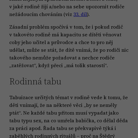
v jaké rodině žijí a/nebo na sebe upozornit rodiče
nežádoucím chováním (viz
33. díl
).
Zásadní problém spočívá v tom, že i pokud rodič
v takovéto rodině má kapacitu se dítěti věnovat
coby jeho učitel a průvodce a chce to pro něj
udělat, může se stát, že dítě vnímá, že po rodiči nic
takového nemůže požadovat a nechce rodiče
„zatěžovat“, když přeci „má tolik starostí“.
Rodinná tabu
Tabuizace určitých témat v rodině vede k tomu, že
děti vnímají, že na některé věci „by se neměly
ptát“. Ne každé tabu přitom musí vypadat jako
tabu typu sex, na co umřela babička, co dělal děda
za práci apod. Řada tabu se překvapivě týká i
zaběhlých rodinných rituálů – proč na Štědrý