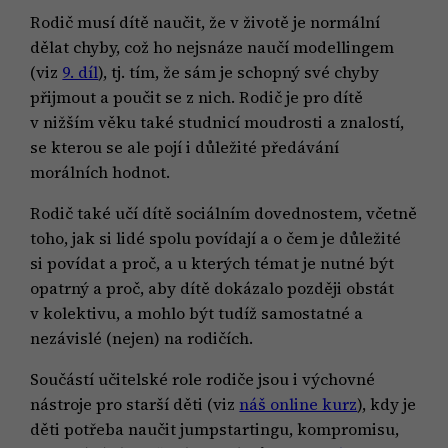
Rodič musí dítě naučit, že v životě je normální
dělat chyby, což ho nejsnáze naučí modellingem
(viz
9. díl
), tj. tím, že sám je schopný své chyby
přijmout a poučit se z nich. Rodič je pro dítě
v nižším věku také studnicí moudrosti a znalostí,
se kterou se ale pojí i důležité předávání
morálních hodnot.
Rodič také učí dítě sociálním dovednostem, včetně
toho, jak si lidé spolu povídají a o čem je důležité
si povídat a proč, a u kterých témat je nutné být
opatrný a proč, aby dítě dokázalo později obstát
v kolektivu, a mohlo být tudíž samostatné a
nezávislé (nejen) na rodičích.
Součástí učitelské role rodiče jsou i výchovné
nástroje pro starší děti (viz
náš online kurz
), kdy je
děti potřeba naučit jumpstartingu, kompromisu,