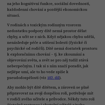
na jeho kognitivní funkce, sociální dovednosti,
každodenní chování a pozdější ekonomickou
situaci.
V rodinách s toxickým rodinným vzorcem
nedostatku podpory dítě nemá prostor dělat
chyby, a učit se z nich. Když nějakou chybu udělá,
nenásleduje péče a utišení bolesti (fyzické či
psychické od rodičů). Dítě nemá dostatek prostoru
k exploračnímu chování – tj. ke zkoumání a
objevování světa, a svět se pro něj tudíž stává
nebezpečným. I tak si s ním snaží poradit, jak
nejlépe umí, ale to ho vede spíše k
pseudodospělosti (viz
102. díl
).
Aby mohlo být dítě dítětem, a zároveň se plně
připravovat na svoji dospělou roli, potřebuje mít
v rodiči svého učitele a průvodce. Někdy tuto roli
částečně zastanou i skuteční učitelé a/nebo