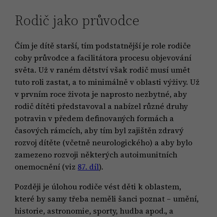
Rodič jako průvodce
Čím je dítě starší, tím podstatnější je role rodiče
coby průvodce a facilitátora procesu objevování
světa. Už v raném dětství však rodič musí umět
tuto roli zastat, a to minimálně v oblasti výživy. Už
v prvním roce života je naprosto nezbytné, aby
rodič dítěti představoval a nabízel různé druhy
potravin v předem definovaných formách a
časových rámcích, aby tím byl zajištěn zdravý
rozvoj dítěte (včetně neurologického) a aby bylo
zamezeno rozvoji některých autoimunitních
onemocnění (viz
87. díl
).
Později je úlohou rodiče vést děti k oblastem,
které by samy třeba neměli šanci poznat – umění,
historie, astronomie, sporty, hudba apod., a