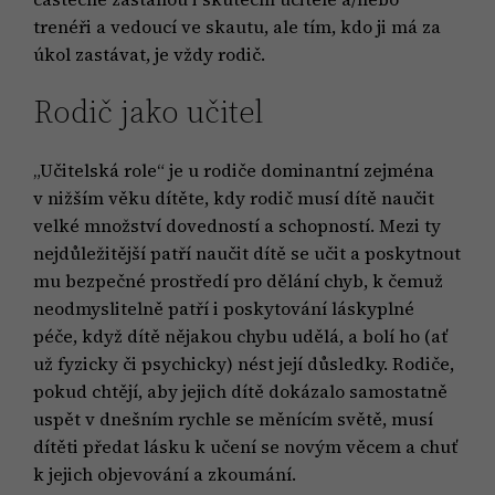
trenéři a vedoucí ve skautu, ale tím, kdo ji má za
úkol zastávat, je vždy rodič.
Rodič jako učitel
„Učitelská role“ je u rodiče dominantní zejména
v nižším věku dítěte, kdy rodič musí dítě naučit
velké množství dovedností a schopností. Mezi ty
nejdůležitější patří naučit dítě se učit a poskytnout
mu bezpečné prostředí pro dělání chyb, k čemuž
neodmyslitelně patří i poskytování láskyplné
péče, když dítě nějakou chybu udělá, a bolí ho (ať
už fyzicky či psychicky) nést její důsledky. Rodiče,
pokud chtějí, aby jejich dítě dokázalo samostatně
uspět v dnešním rychle se měnícím světě, musí
dítěti předat lásku k učení se novým věcem a chuť
k jejich objevování a zkoumání.