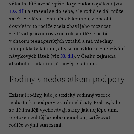
věku to dítě uvrhá spíše do pseudodospělosti (viz
102. díl
) a stažení se do sebe, ale rodič se dál může
snažit zastávat svou učitelskou roli, v období
dospívání to rodiče zcela zbaví jeho možnosti
zastávat průvodcovskou roli, a dítě se ocitá
v chaosu teenagerských vztahů a má všechny
předpoklady k tomu, aby se uchýlilo ke zneužívání
návykových látek (viz
33. díl
), v Česku zejména
alkoholu a nikotinu, či nověji kratomu.
Rodiny s nedostatkem podpory
Existují rodiny, kde je toxický rodinný vzorec
nedostatku podpory extrémně častý. Rodiny, kde
se děti raději vychovávají samy, jak nejlépe umí,
protože nechtějí a/nebo nemohou „zatěžovat“
rodiče svými starostmi.