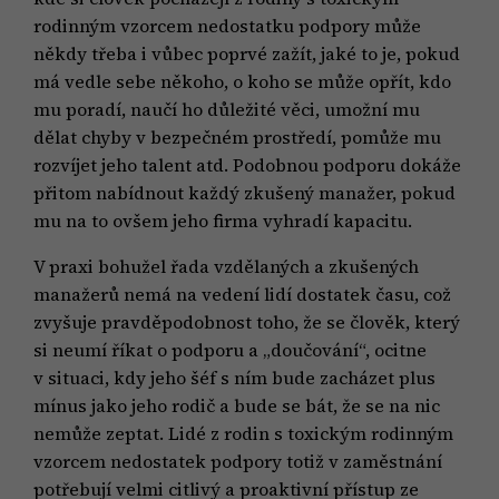
rodinným vzorcem nedostatku podpory může
někdy třeba i vůbec poprvé zažít, jaké to je, pokud
má vedle sebe někoho, o koho se může opřít, kdo
mu poradí, naučí ho důležité věci, umožní mu
dělat chyby v bezpečném prostředí, pomůže mu
rozvíjet jeho talent atd. Podobnou podporu dokáže
přitom nabídnout každý zkušený manažer, pokud
mu na to ovšem jeho firma vyhradí kapacitu.
V praxi bohužel řada vzdělaných a zkušených
manažerů nemá na vedení lidí dostatek času, což
zvyšuje pravděpodobnost toho, že se člověk, který
si neumí říkat o podporu a „doučování“, ocitne
v situaci, kdy jeho šéf s ním bude zacházet plus
mínus jako jeho rodič a bude se bát, že se na nic
nemůže zeptat. Lidé z rodin s toxickým rodinným
vzorcem nedostatek podpory totiž v zaměstnání
potřebují velmi citlivý a proaktivní přístup ze