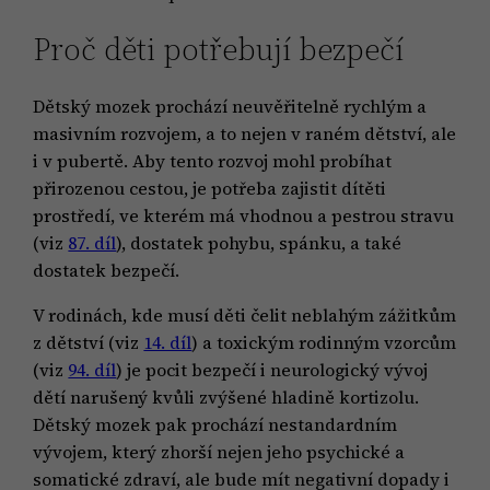
Proč děti potřebují bezpečí
Dětský mozek prochází neuvěřitelně rychlým a
masivním rozvojem, a to nejen v raném dětství, ale
i v pubertě. Aby tento rozvoj mohl probíhat
přirozenou cestou, je potřeba zajistit dítěti
prostředí, ve kterém má vhodnou a pestrou stravu
(viz
87. díl
), dostatek pohybu, spánku, a také
dostatek bezpečí.
V rodinách, kde musí děti čelit neblahým zážitkům
z dětství (viz
14. díl
) a toxickým rodinným vzorcům
(viz
94. díl
) je pocit bezpečí i neurologický vývoj
dětí narušený kvůli zvýšené hladině kortizolu.
Dětský mozek pak prochází nestandardním
vývojem, který zhorší nejen jeho psychické a
somatické zdraví, ale bude mít negativní dopady i