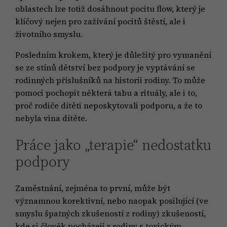
oblastech lze totiž dosáhnout pocitu flow, který je
klíčový nejen pro zažívání pocitů štěstí, ale i
životního smyslu.
Posledním krokem, který je důležitý pro vymanění
se ze stínů dětství bez podpory je vyptávání se
rodinných příslušníků na historii rodiny. To může
pomoci pochopit některá tabu a rituály, ale i to,
proč rodiče dítěti neposkytovali podporu, a že to
nebyla vina dítěte.
Práce jako „terapie“ nedostatku
podpory
Zaměstnání, zejména to první, může být
významnou korektivní, nebo naopak posilující (ve
smyslu špatných zkušeností z rodiny) zkušeností,
kde si člověk pocházejí z rodiny s toxickým