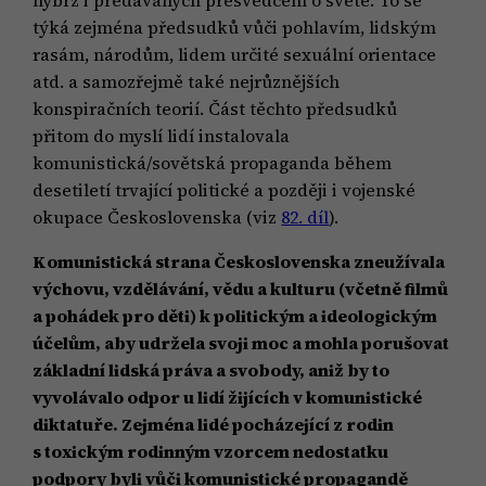
týká zejména předsudků vůči pohlavím, lidským
rasám, národům, lidem určité sexuální orientace
atd. a samozřejmě také nejrůznějších
konspiračních teorií. Část těchto předsudků
přitom do myslí lidí instalovala
komunistická/sovětská propaganda během
desetiletí trvající politické a později i vojenské
okupace Československa (viz
82. díl
).
Komunistická strana Československa zneužívala
výchovu, vzdělávání, vědu a kulturu (včetně filmů
a pohádek pro děti) k politickým a ideologickým
účelům, aby udržela svoji moc a mohla porušovat
základní lidská práva a svobody, aniž by to
vyvolávalo odpor u lidí žijících v komunistické
diktatuře. Zejména lidé pocházející z rodin
s toxickým rodinným vzorcem nedostatku
podpory byli vůči komunistické propagandě