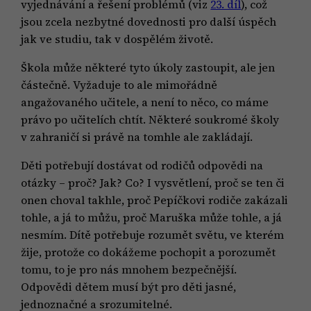
vyjednávání a řešení problémů (viz
23. díl
), což
jsou zcela nezbytné dovednosti pro další úspěch
jak ve studiu, tak v dospělém životě.
Škola může některé tyto úkoly zastoupit, ale jen
částečně. Vyžaduje to ale mimořádně
angažovaného učitele, a není to něco, co máme
právo po učitelích chtít. Některé soukromé školy
v zahraničí si právě na tomhle ale zakládají.
Děti potřebují dostávat od rodičů odpovědi na
otázky – proč? Jak? Co? I vysvětlení, proč se ten či
onen choval takhle, proč Pepíčkovi rodiče zakázali
tohle, a já to můžu, proč Maruška může tohle, a já
nesmím. Dítě potřebuje rozumět světu, ve kterém
žije, protože co dokážeme pochopit a porozumět
tomu, to je pro nás mnohem bezpečnější.
Odpovědi dětem musí být pro děti jasné,
jednoznačné a srozumitelné.