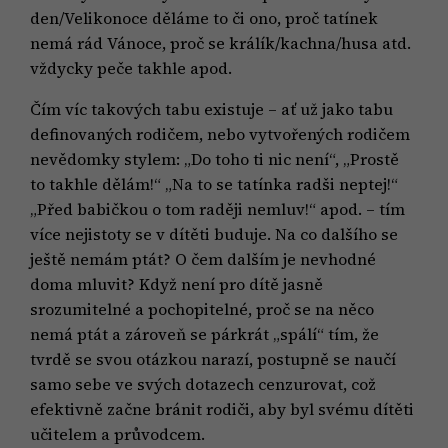
den/Velikonoce děláme to či ono, proč tatínek
nemá rád Vánoce, proč se králík/kachna/husa atd.
vždycky peče takhle apod.
Čím víc takových tabu existuje – ať už jako tabu
definovaných rodičem, nebo vytvořených rodičem
nevědomky stylem: „Do toho ti nic není“, „Prostě
to takhle dělám!“ „Na to se tatínka radši neptej!“
„Před babičkou o tom raději nemluv!“ apod. – tím
více nejistoty se v dítěti buduje. Na co dalšího se
ještě nemám ptát? O čem dalším je nevhodné
doma mluvit? Když není pro dítě jasně
srozumitelné a pochopitelné, proč se na něco
nemá ptát a zároveň se párkrát „spálí“ tím, že
tvrdě se svou otázkou narazí, postupně se naučí
samo sebe ve svých dotazech cenzurovat, což
efektivně začne bránit rodiči, aby byl svému dítěti
učitelem a průvodcem.