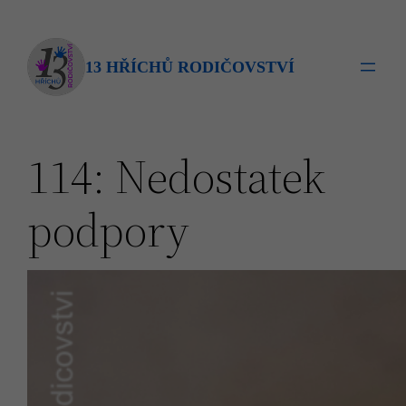
Přeskočit
na
obsah
13 HŘÍCHŮ RODIČOVSTVÍ
114: Nedostatek
podpory