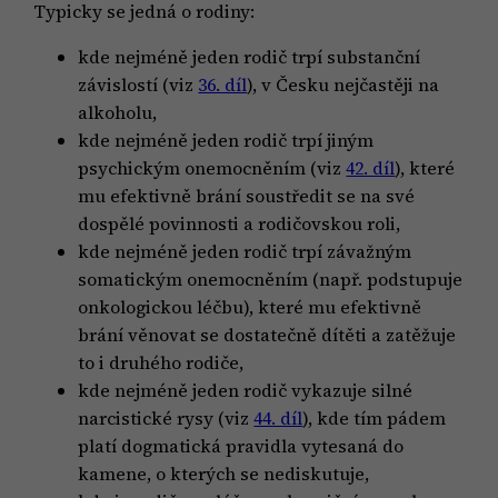
Typicky se jedná o rodiny:
kde nejméně jeden rodič trpí substanční
závislostí (viz
36. díl
), v Česku nejčastěji na
alkoholu,
kde nejméně jeden rodič trpí jiným
psychickým onemocněním (viz
42. díl
), které
mu efektivně brání soustředit se na své
dospělé povinnosti a rodičovskou roli,
kde nejméně jeden rodič trpí závažným
somatickým onemocněním (např. podstupuje
onkologickou léčbu), které mu efektivně
brání věnovat se dostatečně dítěti a zatěžuje
to i druhého rodiče,
kde nejméně jeden rodič vykazuje silné
narcistické rysy (viz
44. díl
), kde tím pádem
platí dogmatická pravidla vytesaná do
kamene, o kterých se nediskutuje,