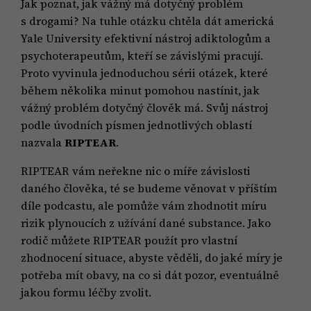
Jak poznat, jak vážný má dotyčný problém
s drogami? Na tuhle otázku chtěla dát americká
Yale University efektivní nástroj adiktologům a
psychoterapeutům, kteří se závislými pracují.
Proto vyvinula jednoduchou sérii otázek, které
během několika minut pomohou nastínit, jak
vážný problém dotyčný člověk má. Svůj nástroj
podle úvodních písmen jednotlivých oblastí
nazvala
RIPTEAR
.
RIPTEAR vám neřekne nic o míře závislosti
daného člověka, té se budeme věnovat v příštím
díle podcastu, ale pomůže vám zhodnotit míru
rizik plynoucích z užívání dané substance. Jako
rodič můžete RIPTEAR použít pro vlastní
zhodnocení situace, abyste věděli, do jaké míry je
potřeba mít obavy, na co si dát pozor, eventuálně
jakou formu léčby zvolit.