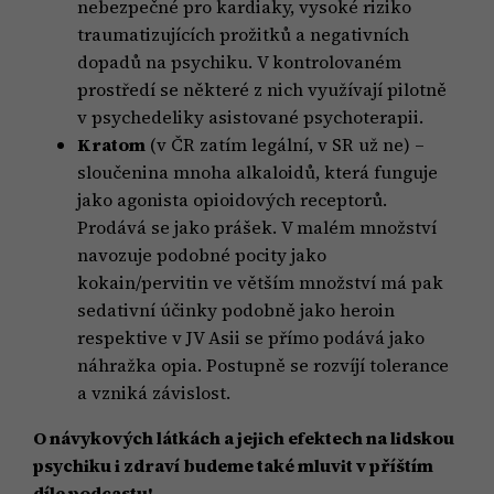
nebezpečné pro kardiaky, vysoké riziko
traumatizujících prožitků a negativních
dopadů na psychiku. V kontrolovaném
prostředí se některé z nich využívají pilotně
v psychedeliky asistované psychoterapii.
Kratom
(v ČR zatím legální, v SR už ne) –
sloučenina mnoha alkaloidů, která funguje
jako agonista opioidových receptorů.
Prodává se jako prášek. V malém množství
navozuje podobné pocity jako
kokain/pervitin ve větším množství má pak
sedativní účinky podobně jako heroin
respektive v JV Asii se přímo podává jako
náhražka opia. Postupně se rozvíjí tolerance
a vzniká závislost.
O návykových látkách a jejich efektech na lidskou
psychiku i zdraví budeme také mluvit v příštím
díle podcastu!