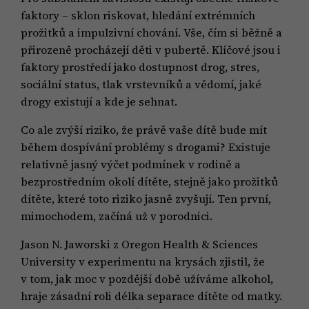
faktory – sklon riskovat, hledání extrémních
prožitků a impulzivní chování. Vše, čím si běžně a
přirozeně procházejí děti v pubertě. Klíčové jsou i
faktory prostředí jako dostupnost drog, stres,
sociální status, tlak vrstevníků a vědomí, jaké
drogy existují a kde je sehnat.
Co ale zvýší riziko, že právě vaše dítě bude mít
během dospívání problémy s drogami? Existuje
relativně jasný výčet podmínek v rodině a
bezprostředním okolí dítěte, stejně jako prožitků
dítěte, které toto riziko jasně zvyšují. Ten první,
mimochodem, začíná už v porodnici.
Jason N. Jaworski z Oregon Health & Sciences
University v experimentu na krysách zjistil, že
v tom, jak moc v pozdější době užíváme alkohol,
hraje zásadní roli délka separace dítěte od matky.