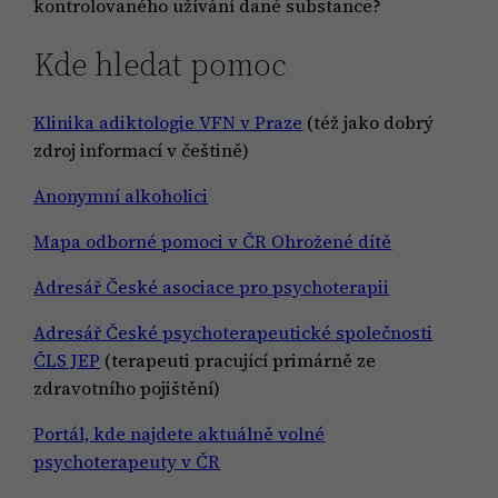
kontrolovaného užívání dané substance?
Kde hledat pomoc
Klinika adiktologie VFN v Praze
(též jako dobrý
zdroj informací v češtině)
Anonymní alkoholici
Mapa odborné pomoci v ČR Ohrožené dítě
Adresář České asociace pro psychoterapii
Adresář České psychoterapeutické společnosti
ČLS JEP
(terapeuti pracující primárně ze
zdravotního pojištění)
Portál, kde najdete aktuálně volné
psychoterapeuty v ČR