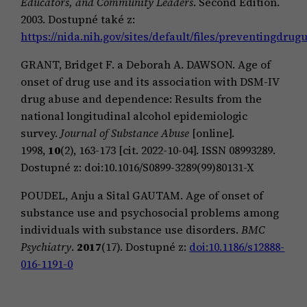
Educators, and Community Leaders
. Second Edition.
2003. Dostupné také z:
https://nida.nih.gov/sites/default/files/preventingdrug
GRANT, Bridget F. a Deborah A. DAWSON. Age of
onset of drug use and its association with DSM-IV
drug abuse and dependence: Results from the
national longitudinal alcohol epidemiologic
survey.
Journal of Substance Abuse
[online].
1998,
10
(2), 163-173 [cit. 2022-10-04]. ISSN 08993289.
Dostupné z: doi:10.1016/S0899-3289(99)80131-X
POUDEL, Anju a Sital GAUTAM. Age of onset of
substance use and psychosocial problems among
individuals with substance use disorders.
BMC
Psychiatry
.
2017
(17). Dostupné z:
doi:10.1186/s12888-
016-1191-0