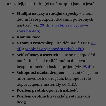
a později, na střední (či na 2. stupni) jsou to ještě:
Studijní návyky a studijní úspěchy
– v tom
děti můžete podpořit dodáním potřebných
nástrojů (viz
29. díl
a
webinář o výchově
starších dětí
)
Komunikace
Vztahy s vrstevníky
– lze děti naučit (viz
23.
díl
a
webinář o výchově starších dětí
)
Self-efficacy a asertivita
– to se nejlépe děti
naučí tím, že od rodičů budou dostávat
bezpodmínečnou lásku a přijetí (viz
19. díl
)
Schopnost odolat drogám
– ta vzniká z jasné
informovanosti o drogách, kdy opět vřele
doporučujeme materiály od NIDA.
Posílení protidrogových náhledů
Posílení osobních závazků proti užívání
drog