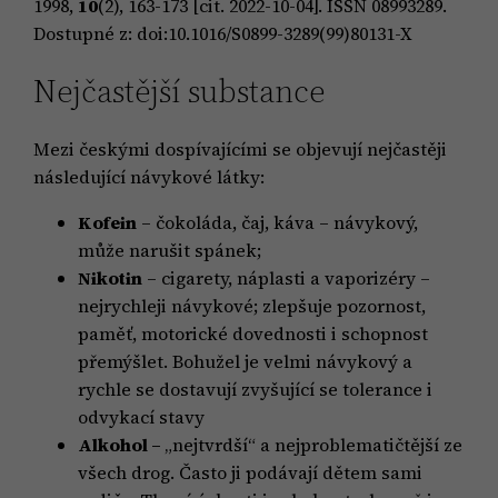
1998,
10
(2), 163-173 [cit. 2022-10-04]. ISSN 08993289.
Dostupné z: doi:10.1016/S0899-3289(99)80131-X
Nejčastější substance
Mezi českými dospívajícími se objevují nejčastěji
následující návykové látky:
Kofein
– čokoláda, čaj, káva – návykový,
může narušit spánek;
Nikotin
– cigarety, náplasti a vaporizéry –
nejrychleji návykové; zlepšuje pozornost,
paměť, motorické dovednosti i schopnost
přemýšlet. Bohužel je velmi návykový a
rychle se dostavují zvyšující se tolerance i
odvykací stavy
Alkohol –
„nejtvrdší“ a nejproblematičtější ze
všech drog. Často ji podávají dětem sami