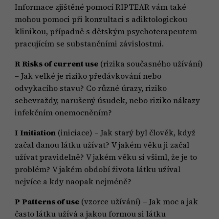
Informace zjištěné pomocí RIPTEAR vám také
mohou pomoci při konzultaci s adiktologickou
klinikou, případně s dětským psychoterapeutem
pracujícím se substančními závislostmi.
R
Risks of current use
(rizika současného užívání)
– Jak velké je riziko předávkování nebo
odvykacího stavu? Co různé úrazy, riziko
sebevraždy, narušený úsudek, nebo riziko nákazy
infekčním onemocněním?
I
Initiation
(iniciace) – Jak starý byl člověk, když
začal danou látku užívat? V jakém věku ji začal
užívat pravidelně? V jakém věku si všiml, že je to
problém? V jakém období života látku užíval
nejvíce a kdy naopak nejméně?
P
Patterns of use
(vzorce užívání) – Jak moc a jak
často látku užívá a jakou formou si látku