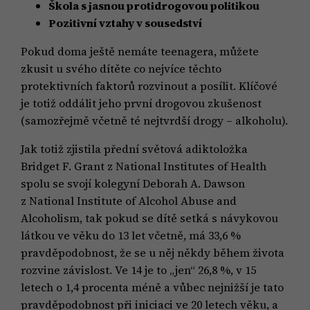
Škola s jasnou protidrogovou politikou
Pozitivní vztahy v sousedství
Pokud doma ještě nemáte teenagera, můžete
zkusit u svého dítěte co nejvíce těchto
protektivních faktorů rozvinout a posílit. Klíčové
je totiž oddálit jeho první drogovou zkušenost
(samozřejmě včetně té nejtvrdší drogy – alkoholu).
Jak totiž zjistila přední světová adiktoložka
Bridget F. Grant z National Institutes of Health
spolu se svojí kolegyní Deborah A. Dawson
z National Institute of Alcohol Abuse and
Alcoholism, tak pokud se dítě setká s návykovou
látkou ve věku do 13 let včetně, má 33,6 %
pravděpodobnost, že se u něj někdy během života
rozvine závislost. Ve 14 je to „jen“ 26,8 %, v 15
letech o 1,4 procenta méně a vůbec nejnižší je tato
pravděpodobnost při iniciaci ve 20 letech věku, a