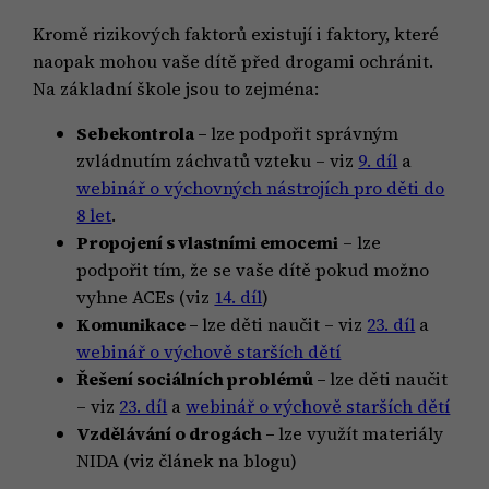
Kromě rizikových faktorů existují i faktory, které
naopak mohou vaše dítě před drogami ochránit.
Na základní škole jsou to zejména:
Sebekontrola –
lze podpořit správným
zvládnutím záchvatů vzteku – viz
9. díl
a
webinář o výchovných nástrojích pro děti do
8 let
.
Propojení s vlastními emocemi
– lze
podpořit tím, že se vaše dítě pokud možno
vyhne ACEs (viz
14. díl
)
Komunikace –
lze děti naučit – viz
23. díl
a
webinář o výchově starších dětí
Řešení sociálních problémů –
lze děti naučit
– viz
23. díl
a
webinář o výchově starších dětí
Vzdělávání o drogách –
lze využít materiály
NIDA (viz článek na blogu)