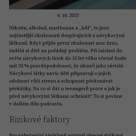
4. 10. 2022
Nikotin, alkohol, marihuana a „hůř“, to jsou
nejčastější zkušenosti dospívajících s návykovými
látkami. Když přijde první zkušenost moc brzo,
zadělá si dítě na pořádný problém. Při iniciaci do
světa návykových látek do 13 let věku včetně bude
mít 33 % pravděpodobnost, že skončí jako závislé.
Návykové látky navíc děti připravují o jejich
odolnost vůči stresu a schopnost překonávat
překážky. Na co si dát u teenagerů pozor a jak je
před návykovými látkami ochránit? To si povíme
v dalším dílu podcastu.
Rizikové faktory
Pro substanční závislosti existují obecné rizikové