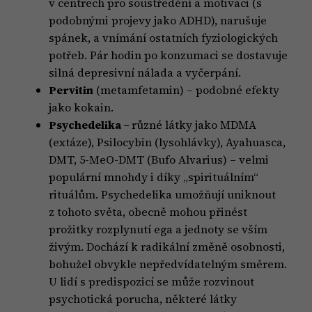
v centrech pro soustředění a motivaci (s
podobnými projevy jako ADHD), narušuje
spánek, a vnímání ostatních fyziologických
potřeb. Pár hodin po konzumaci se dostavuje
silná depresivní nálada a vyčerpání.
Pervitin
(metamfetamin) – podobné efekty
jako kokain.
Psychedelika –
různé látky jako MDMA
(extáze), Psilocybin (lysohlávky), Ayahuasca,
DMT, 5-MeO-DMT (Bufo Alvarius) – velmi
populární mnohdy i díky „spirituálním“
rituálům. Psychedelika umožňují uniknout
z tohoto světa, obecně mohou přinést
prožitky rozplynutí ega a jednoty se vším
živým. Dochází k radikální změně osobnosti,
bohužel obvykle nepředvídatelným směrem.
U lidí s predispozicí se může rozvinout
psychotická porucha, některé látky