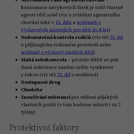
konzumace návykových látek je totiž vlastně
agresí vůči sobě (viz o zvládání agresivního
chování také v
13. dílu
a
webináři o
výchovných nástrojích pro děti do 8 let
)
Nedostatečná kontrola rodičů
(viz též
25. díl
o přijímajícím rodinném prostředí nebo
webinář o výchově starších dětí
)
Slabá sebekontrola
– protože dítěti se pak
daná substance snadno může vymknout
z rukou (viz též
22. díl
o rezilienci)
Dostupnost drog
Chudoba
Zneužívání substancí
pro utišení nějakých
vlastních potíží (o tom budeme mluvit i za 2
týdny)
Protektivní faktory