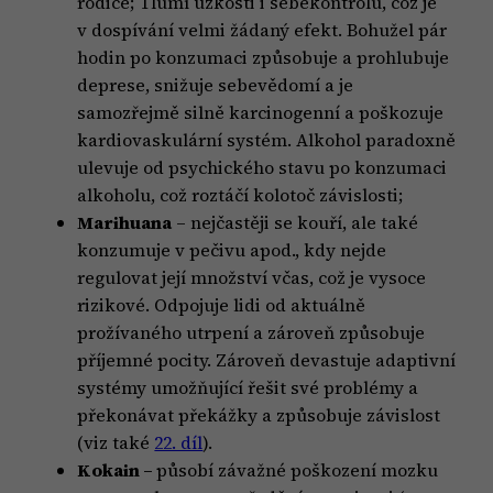
rodiče; Tlumí úzkosti i sebekontrolu, což je
v dospívání velmi žádaný efekt. Bohužel pár
hodin po konzumaci způsobuje a prohlubuje
deprese, snižuje sebevědomí a je
samozřejmě silně karcinogenní a poškozuje
kardiovaskulární systém. Alkohol paradoxně
ulevuje od psychického stavu po konzumaci
alkoholu, což roztáčí kolotoč závislosti;
Marihuana
– nejčastěji se kouří, ale také
konzumuje v pečivu apod., kdy nejde
regulovat její množství včas, což je vysoce
rizikové. Odpojuje lidi od aktuálně
prožívaného utrpení a zároveň způsobuje
příjemné pocity. Zároveň devastuje adaptivní
systémy umožňující řešit své problémy a
překonávat překážky a způsobuje závislost
(viz také
22. díl
).
Kokain –
působí závažné poškození mozku