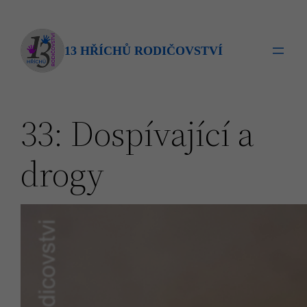
Přeskočit
na
obsah
13 HŘÍCHŮ RODIČOVSTVÍ
33: Dospívající a
drogy