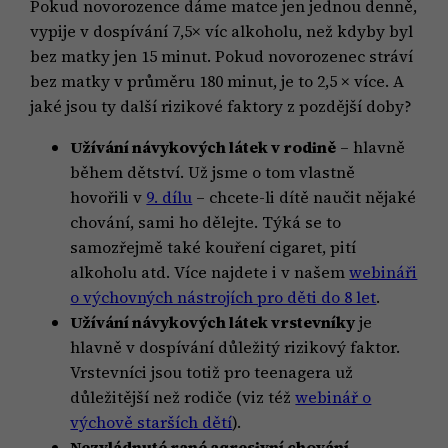
Pokud novorozence dáme matce jen jednou denně,
vypije v dospívání 7,5× víc alkoholu, než kdyby byl
bez matky jen 15 minut. Pokud novorozenec stráví
bez matky v průměru 180 minut, je to 2,5 × více. A
jaké jsou ty další rizikové faktory z pozdější doby?
Užívání návykových látek v rodině
– hlavně
během dětství. Už jsme o tom vlastně
hovořili v
9. dílu
– chcete-li dítě naučit nějaké
chování, sami ho dělejte. Týká se to
samozřejmě také kouření cigaret, pití
alkoholu atd. Více najdete i v našem
webináři
o výchovných nástrojích pro děti do 8 let
.
Užívání návykových látek vrstevníky
je
hlavně v dospívání důležitý rizikový faktor.
Vrstevníci jsou totiž pro teenagera už
důležitější než rodiče (viz též
webinář o
výchově starších dětí
).
Nezvládnuté rané agresivní chování
–