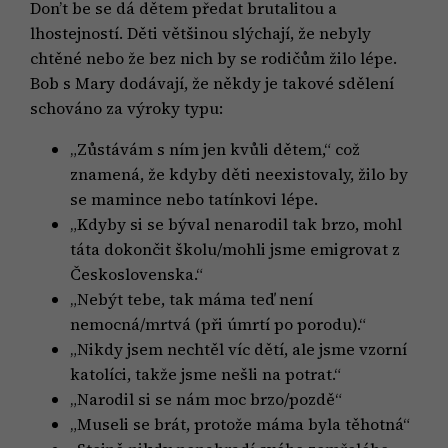
Don’t be se dá dětem předat brutalitou a
lhostejností. Děti většinou slýchají, že nebyly
chtěné nebo že bez nich by se rodičům žilo lépe.
Bob s Mary dodávají, že někdy je takové sdělení
schováno za výroky typu:
„Zůstávám s ním jen kvůli dětem,“ což
znamená, že kdyby děti neexistovaly, žilo by
se mamince nebo tatínkovi lépe.
„Kdyby si se býval nenarodil tak brzo, mohl
táta dokončit školu/mohli jsme emigrovat z
Československa.“
„Nebýt tebe, tak máma teď není
nemocná/mrtvá (při úmrtí po porodu).“
„Nikdy jsem nechtěl víc dětí, ale jsme vzorní
katolíci, takže jsme nešli na potrat.“
„Narodil si se nám moc brzo/pozdě“
„Museli se brát, protože máma byla těhotná“