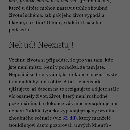
brát, protože máma byla těhotná.“
Je mnoho vět,
které u dítěte mohou nastavit tohle zhoubné
životní schéma. Jak pak jeho život vypadá a
hlavně, co s tím? O tom je další díl našeho
podcastu.
Nebuď! Neexistuj!
Většinu života si připadáte, že pro vás tam, kde
jste není místo. Není v pořádku, že tam jste.
Nepočítá se tam s vámi, ba dokonce možná byste
tam mohli být i na obtíž. A tak se neustále
ujišťujete, až časem na to rezignujete a žijete stále
víc osamělý život. Život, který není rozhodně
požehnáním, ba dokonce vás moc nenaplňuje ani
nebaví. Takhle typicky vypadají projevy prvního
zhoubného scénáře (viz
62. díl
), který manželé
Gouldingovi často pozorovali u svých klientů –