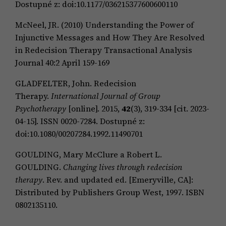
Dostupné z: doi:10.1177/036215377600600110
McNeel, JR. (2010) Understanding the Power of
Injunctive Messages and How They Are Resolved
in Redecision Therapy Transactional Analysis
Journal 40:2 April 159-169
GLADFELTER, John. Redecision
Therapy.
International Journal of Group
Psychotherapy
[online]. 2015,
42
(3), 319-334 [cit. 2023-
04-15]. ISSN 0020-7284. Dostupné z:
doi:10.1080/00207284.1992.11490701
GOULDING, Mary McClure a Robert L.
GOULDING.
Changing lives through redecision
therapy
. Rev. and updated ed. [Emeryville, CA]:
Distributed by Publishers Group West, 1997. ISBN
0802135110.