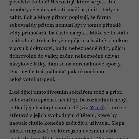
poselství Nebuď! Neexistuj!, které se pak dítě
mnohdy až v dospělosti snaží naplnit – tedy se
zabít. Bob a Mary přitom popisují, že forma
sebevraždy přitom nemusí být v tomto případě
vždy přímočará, ba často naopak. Může se to stát i
„náhodou“, třeba, když nepůjdu schválně s bulkou
v prsu k doktorovi, budu nebezpečně řídit, půjdu
dobrovolně do války, začnu nebezpečně užívat
návykové látky, dám se na adrenalinové sporty.
Ona nešťastná „náhoda“ pak ukončí ono
celoživotní utrpení.
Lidé žijící tímto životním scénářem totiž a priori
sebevraždu spáchat nechtějí. Do rozhodnutí nebýt
je tlačí jejich adaptované dítě (viz
62. díl
), které se
střetává s jejich svobodným dítětem, které by
naopak chtělo konečně začít žít a užívat si. Slepá
ulička (impasse), ve které jsou uvězněni však
svobodnému dítěti brání se projevit. Cestou ven je