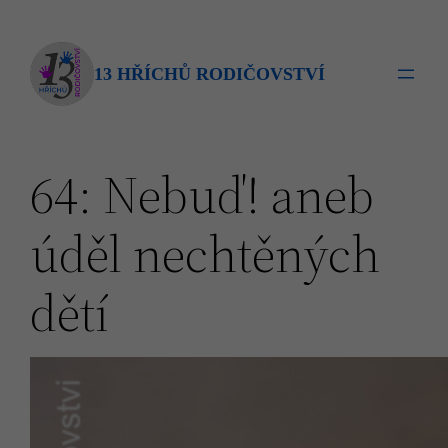
Přeskočit
na
obsah
13 HŘÍCHŮ RODIČOVSTVÍ
64: Nebuď! aneb
úděl nechtěných
dětí