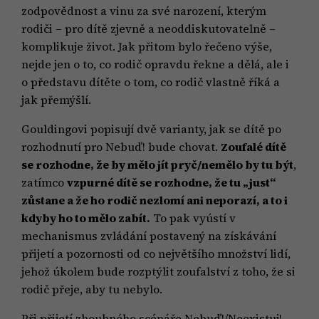
zodpovědnost a vinu za své narození, kterým
rodiči – pro dítě zjevně a neoddiskutovatelně –
komplikuje život. Jak přitom bylo řečeno výše,
nejde jen o to, co rodič opravdu řekne a dělá, ale i
o představu dítěte o tom, co rodič vlastně říká a
jak přemýšlí.
Gouldingovi popisují dvě varianty, jak se dítě po
rozhodnutí pro Nebuď! bude chovat.
Zoufalé dítě
se rozhodne, že by mělo jít pryč/nemělo by tu být
,
zatímco
vzpurné dítě se rozhodne, že tu „just“
zůstane a že ho rodič nezlomí ani neporazí, a to i
kdyby ho to mělo zabít.
To pak vyústí v
mechanismus zvládání postavený na získávání
přijetí a pozornosti od co největšího množství lidí,
jehož úkolem bude rozptýlit zoufalství z toho, že si
rodič přeje, aby tu nebylo.
Při přijetí zhoubného scénáře Nebuď!/Neexistuj!