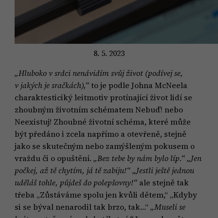
8. 5. 2023
„Hluboko v srdci nenávidím svůj život (podívej se,
v jakých je sračkách),“
to je podle Johna McNeela
charaktesticiký leitmotiv protínající život lidí se
zhoubným životním schématem Nebuď! nebo
Neexistuj! Zhoubné životní schéma, které může
být předáno i zcela napřímo a otevřeně, stejně
jako se skutečným nebo zamýšleným pokusem o
vraždu či o opuštění.
„Bez tebe by nám bylo líp.“ „Jen
počkej, až tě chytím, já tě zabiju!“ „Jestli ještě jednou
uděláš tohle, půjdeš do polepšovny!“
ale stejně tak
třeba „Zůstáváme spolu jen kvůli dětem,“ „Kdyby
si se býval nenarodil tak brzo, tak…“
„Museli se