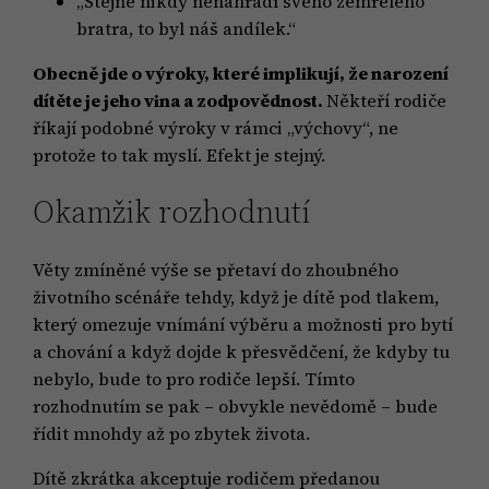
„Stejně nikdy nenahradí svého zemřelého
bratra, to byl náš andílek.“
Obecně jde o výroky, které implikují, že narození
dítěte je jeho vina a zodpovědnost.
Někteří rodiče
říkají podobné výroky v rámci „výchovy“, ne
protože to tak myslí. Efekt je stejný.
Okamžik rozhodnutí
Věty zmíněné výše se přetaví do zhoubného
životního scénáře tehdy, když je dítě pod tlakem,
který omezuje vnímání výběru a možnosti pro bytí
a chování a když dojde k přesvědčení, že kdyby tu
nebylo, bude to pro rodiče lepší. Tímto
rozhodnutím se pak – obvykle nevědomě – bude
řídit mnohdy až po zbytek života.
Dítě zkrátka akceptuje rodičem předanou