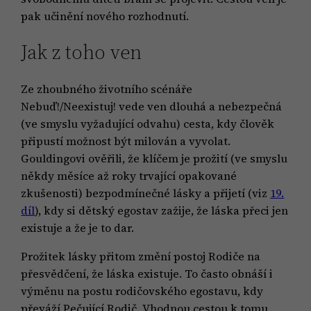
pak učinění nového rozhodnutí.
Jak z toho ven
Ze zhoubného životního scénáře
Nebuď!/Neexistuj! vede ven dlouhá a nebezpečná
(ve smyslu vyžadující odvahu) cesta, kdy člověk
připustí možnost být milován a vyvolat.
Gouldingovi ověřili, že klíčem je prožití (ve smyslu
někdy měsíce až roky trvající opakované
zkušenosti) bezpodmínečné lásky a přijetí (viz
19.
díl
), kdy si dětský egostav zažije, že láska přeci jen
existuje a že je to dar.
Prožitek lásky přitom změní postoj Rodiče na
přesvědčení, že láska existuje. To často obnáší i
výměnu na postu rodičovského egostavu, kdy
převáží Pečující Rodič. Vhodnou cestou k tomu