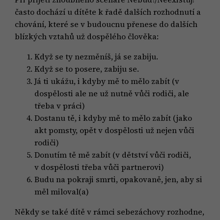
často dochází u dítěte k řadě dalších rozhodnutí a
chování, které se v budoucnu přenese do dalších
blízkých vztahů už dospělého člověka:
Když se ty nezměníš, já se zabiju.
Když se to posere, zabiju se.
Já ti ukážu, i kdyby mě to mělo zabít (v
dospělosti ale ne už nutně vůči rodiči, ale
třeba v práci)
Dostanu tě, i kdyby mě to mělo zabít (jako
akt pomsty, opět v dospělosti už nejen vůči
rodiči)
Donutím tě mě zabít (v dětství vůči rodiči,
v dospělosti třeba vůči partnerovi)
Budu na pokraji smrti, opakovaně, jen, aby si
měl miloval(a)
Někdy se také dítě v rámci sebezáchovy rozhodne,