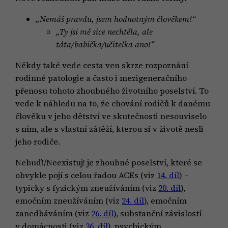
„Nemáš pravdu, jsem hodnotným člověkem!“
„Ty jsi mě sice nechtěla, ale
táta/babička/učitelka ano!“
Někdy také vede cesta ven skrze rozpoznání
rodinné patologie a často i mezigeneračního
přenosu tohoto zhoubného životního poselství. To
vede k náhledu na to, že chování rodičů k danému
člověku v jeho dětství ve skutečnosti nesouviselo
s ním, ale s vlastní zátěží, kterou si v životě nesli
jeho rodiče.
Nebuď!/Neexistuj! je zhoubné poselství, které se
obvykle pojí s celou řadou ACEs (viz
14. díl
) –
typicky s fyzickým zneužíváním (viz
20. díl
),
emočním zneužíváním (viz
24. díl
), emočním
zanedbáváním (viz
26. díl
), substanční závislostí
v domácnosti (viz
36. díl
), psychickým