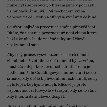
může být i sebesoucit, o kterém jsme v podcastu
už mnohokrát mluvili. Mimochodem kniha
Sebesoucit od Kristin Neff vyšla nyní už v češtině.
Součástí hojivého procesu je změna přesvědčení
Dítěte, že uznání a pozornost už není cit, po které,
baží a že obojí si do značné míry umí člověk
poskytnout i sám.
Aby celý proces vysvobození ze spárů tohoto
zhoubného životního scénáře mohl být završen,
musí však dojít ke znovu rozhodnutí. Pro to je
podle manželů Gouldingových nutné vrátit se do
situace, kdy došlo k původnímu rozhodnutí, že by
bylo lepší, kdybyste nebyli. Klíčové je proto
vzpomenout si (obvykle v terapii), kdy se to stalo,
kdy k tomu daný člověk dospěl.
Nové rozhodnutí pak může mít různé formy: