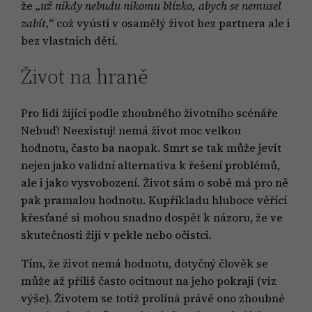
že
„už nikdy nebudu nikomu blízko, abych se nemusel
zabít,“
což vyústí v osamělý život bez partnera ale i
bez vlastních dětí.
Život na hraně
Pro lidi žijící podle zhoubného životního scénáře
Nebuď! Neexistuj! nemá život moc velkou
hodnotu, často ba naopak. Smrt se tak může jevit
nejen jako validní alternativa k řešení problémů,
ale i jako vysvobození. Život sám o sobě má pro ně
pak pramalou hodnotu. Kupříkladu hluboce věřící
křesťané si mohou snadno dospět k názoru, že ve
skutečnosti žijí v pekle nebo očistci.
Tím, že život nemá hodnotu, dotyčný člověk se
může až příliš často ocitnout na jeho pokraji (viz
výše). Životem se totiž prolíná právě ono zhoubné