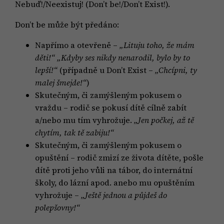
Nebuď!/Neexistuj! (Don’t be!/Don’t Exist!).
Don’t be může být předáno:
Napřímo a otevřeně –
„Lituju toho, že mám
děti!“ „Kdyby ses nikdy nenarodil, bylo by to
lepší!“
(případně u Don’t Exist –
„Chcípni, ty
malej šmejde!“
)
Skutečným, či zamýšleným pokusem o
vraždu – rodič se pokusí dítě cílně zabít
a/nebo mu tím vyhrožuje.
„Jen počkej, až tě
chytím, tak tě zabiju!“
Skutečným, či zamýšleným pokusem o
opuštění – rodič zmizí ze života dítěte, pošle
dítě proti jeho vůli na tábor, do internátní
školy, do lázní apod. anebo mu opuštěním
vyhrožuje –
„Ještě jednou a půjdeš do
polepšovny!“