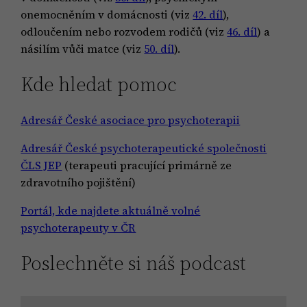
onemocněním v domácnosti (viz
42. díl
),
odloučením nebo rozvodem rodičů (viz
46. díl
) a
násilím vůči matce (viz
50. díl
).
Kde hledat pomoc
Adresář České asociace pro psychoterapii
Adresář České psychoterapeutické společnosti
ČLS JEP
(terapeuti pracující primárně ze
zdravotního pojištění)
Portál, kde najdete aktuálně volné
psychoterapeuty v ČR
Poslechněte si náš podcast