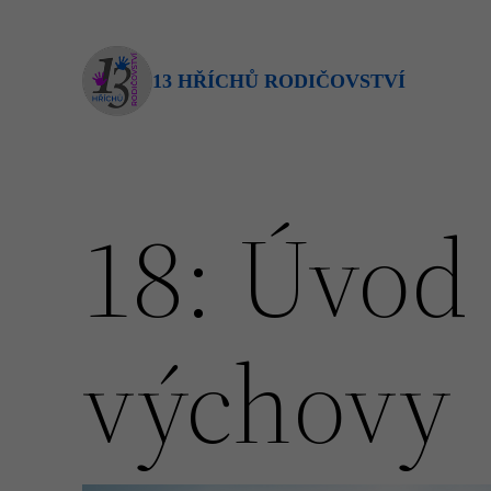
Přeskočit
na
obsah
13 HŘÍCHŮ RODIČOVSTVÍ
18: Úvod
výchovy