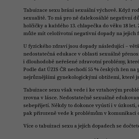
Tabuizace sexu brání sexuální výchově. Když rod
sexualitě. To má pro ně dalekosáhlé negativní důs
holčičky a každého 13. chlapečka do věku 18 let.
může mít celoživotní negativní dopady na jejich f
U fyzického zdraví jsou dopady následující – vět
nedostatečná edukace v oblasti sexuálně přenosnýc
i dlouhodobě neřešené zdravotní problémy, kter
Podle dat ÚZIS ČR nechodí 55 % českých žen na p
nejrůznějšími gynekologickými obtížemi, které j
Tabuizace sexu však vede i ke vztahovým problé
zrovna v lásce. Nedostatečně sexuálně edukovaní l
sebepřijetí. Někdy to dokonce vyústí i v úzkosti,
pak přirozeně vede k problémům v komunikaci o 
Více o tabuizaci sexu a jejích dopadech se dočtet