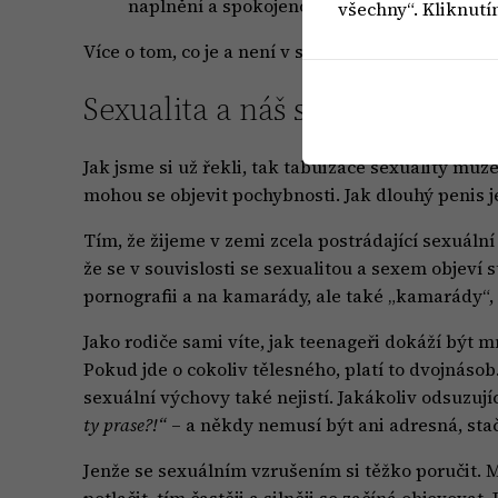
naplnění a spokojenosti.
všechny“. Kliknutí
Více o tom, co je a není v sexu normální se dočte
Sexualita a náš stín
Jak jsme si už řekli, tak tabuizace sexuality mů
mohou se objevit pochybnosti. Jak dlouhý penis 
Tím, že žijeme v zemi zcela postrádající sexuáln
že se v souvislosti se sexualitou a sexem objeví 
pornografii a na kamarády, ale také „kamarády“, 
Jako rodiče sami víte, jak teenageři dokáží být 
Pokud jde o cokoliv tělesného, platí to dvojnásob.
sexuální výchovy také nejistí. Jakákoliv odsuzuj
ty prase?!“
– a někdy nemusí být ani adresná, stačí,
Jenže se sexuálním vzrušením si těžko poručit. M