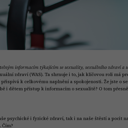
lným informacím týkajícím se sexuality, sexuálního zdraví a s
uální zdraví (WAS). Ta shrnuje i to, jak klíčovou roli má 
 přispívá k celkovému naplnění a spokojenosti. Že jste o se
ě i dětem přístup k informacím o sexualitě? O tom přesně 
e psychické i fyzické zdraví, tak i na naše štěstí a poci
. Čím?