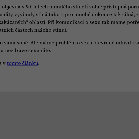
k objevila v 90. letech minulého století volně přístupná por
sexuality vyvinuly silná tabu – pro mnohé dokonce tak silná,
zakázaných“ oblastí. Při komunikaci o sexu tak máme potře
statních částech našeho stínu).
n sami sobě. Ale máme problém o sexu otevřeně mluvit i se 
a nezdravé sexualitě.
e v
tomto článku
.