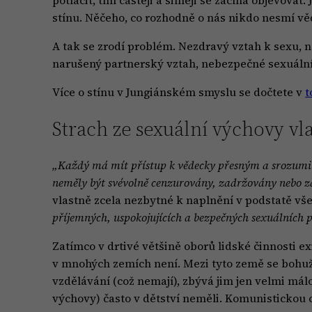
potlačit, tím častěji a silněji se začíná objevov
stínu. Něčeho, co rozhodně o nás nikdo nesmí věd
A tak se zrodí problém. Nezdravý vztah k sexu,
narušený partnerský vztah, nebezpečné sexuální 
Více o stínu v Jungiánském smyslu se dočtete v
t
Strach ze sexuální výchovy vla
„Každý má mít přístup k vědecky přesným a srozumite
neměly být svévolně cenzurovány, zadržovány nebo z
vlastně zcela nezbytné k naplnění v podstatě vše
příjemných, uspokojujících a bezpečných sexuálních p
Zatímco v drtivé většině oborů lidské činnosti e
v mnohých zemích není. Mezi tyto země se bohuže
vzdělávání (což nemají), zbývá jim jen velmi málo
výchovy) často v dětství neměli. Komunistickou 