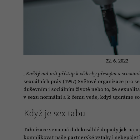
22. 6. 2022
„Každý má mít přístup k vědecky přesným a srozumite
sexuálních práv (1997) Světové organizace pro sex
duševním i sociálním životě nebo to, že sexualita
v sexu normální a k čemu vede, když upíráme sob
Když je sex tabu
Tabuizace sexu má dalekosáhlé dopady jak na naš
komplikovat naše partnerské vztahy i sebepojetí