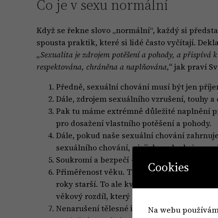
Co je v sexu normální
Když se řekne slovo „normální“, každý si předsta
spousta praktik, které si lidé často vyčítají. D
„Sexualita je zdrojem potěšení a pohody, a přispívá 
respektována, chráněna a naplňována,“
jak praví Sv
Předně, sexuální chování musí být jen příj
Dále, zdrojem sexuálního vzrušení, touhy a c
Pak tu máme extrémně důležité naplnění pr
pro dosažení vlastního potěšení a pohody.
Dále, pokud naše sexuální chování zahrnuje i
sexuálního chování, s jejich svobodným sou
Soukromí a bezpečí – aby bylo naplněno práv
Cookies
Přiměřenost věku. Tu v některých případech 
roky starší. To ale kvůli zajištění skutečné
věkový rozdíl, který z dané osoby činí tu se
Nenarušení tělesné integrity (např. propich
Na webu používáme 