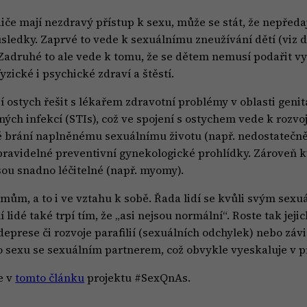
iče mají nezdravý přístup k sexu, může se stát, že nepřed
ledky. Zaprvé to vede k sexuálnímu zneužívání dětí (viz díl
 Zadruhé to ale vede k tomu, že se dětem nemusí podařit vy
yzické i psychické zdraví a štěstí.
ší ostych řešit s lékařem zdravotní problémy v oblasti geni
h infekcí (STIs), což ve spojení s ostychem vede k rozvoji 
é brání naplněnému sexuálnímu životu (např. nedostatečn
ravidelné preventivní gynekologické prohlídky. Zároveň k
sou snadno léčitelné (např. myomy).
mům, a to i ve vztahu k sobě. Řada lidí se kvůli svým se
idé také trpí tím, že „asi nejsou normální“. Roste tak jejic
 deprese či rozvoje parafilií (sexuálních odchylek) nebo záv
sexu se sexuálním partnerem, což obvykle vyeskaluje v p
e v
tomto článku
projektu #SexQnAs.