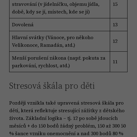
stravování (v jídelníčku, objemu jídla,
15
době, kdy se jí, místech, kde se jí)
Dovolená
13
Hlavní svátky (Vánoce, pro někoho
12
Velikonoce, Ramadán, atd.)
Menší porušení zákona (např. pokuta za
11
parkování, rychlost, atd.)
Stresová škála pro děti
Později vznikla také upravená stresová škála pro
děti, která reflektuje stresující zážitky z dětského
života. Základní logika – tj. 12 po sobě jdoucích
měsíců + do 150 bodů žádný problém, 150 až 300 50
% šance vzniku onemocnění a nad 300 bodů 80 %