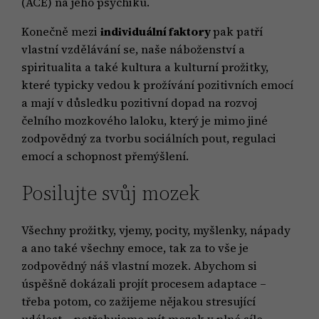
(ACE) na jeho psychiku.
Konečně mezi
individuální faktory
pak patří
vlastní vzdělávání se, naše náboženství a
spiritualita a také kultura a kulturní prožitky,
které typicky vedou k prožívání pozitivních emocí
a mají v důsledku pozitivní dopad na rozvoj
čelního mozkového laloku, který je mimo jiné
zodpovědný za tvorbu sociálních pout, regulaci
emocí a schopnost přemýšlení.
Posilujte svůj mozek
Všechny prožitky, vjemy, pocity, myšlenky, nápady
a ano také všechny emoce, tak za to vše je
zodpovědný náš vlastní mozek. Abychom si
úspěšně dokázali projít procesem adaptace –
třeba potom, co zažijeme nějakou stresující