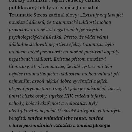
publikovaný tehdy v časopise Journal of
Traumatic Stress začínal slovy:
„Existuje zaplavující
množství důkazů, že traumatické události mohou
produkovat množství negativních fyzických a
psychologických důsledků. Přesto, že vědci velmi
důkladně sledovali negativní efekty traumatu, bylo
mnohem méně pozornosti na možné pozitivní dopady
negativních událostí. Existuje přitom množství
literatury, která naznačuje, že lidé vystaveni i těm
nejvíce traumatizujícím událostem mohou vnímat při
nejmenším aspoň nějaké dobro vyvěrající z jejich
utrpení plynoucího z tragédií jako je znásilnění, incest,
úmrtí blízké osoby, infekce HIV, srdeční infarkt,
nehody, bojová zkušenost a Holocaust. Byly
identifikovány nejméně tři široké kategorie vnímaných
benefitů:
změna vnímání sebe sama
,
změna
v interpersonálních vztazích
a
změna filozofie