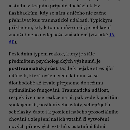
a studu, v krajním případě dochází i k tzv.
flashbackům, kdy se nám z ničeho nic začne
přehrávat kus traumatické události. Typickým
příkladem, kdy k tomu může dojít, je pohlavní
zneužití nebo nedej bože znásilnění (viz také
16.
díl
).
Posledním typem reakce, který je stále
předmětem psychologických výzkumů, je
posttraumatický růst
. Dojde k nějaké stresující
události, která ovšem vede k tomu, že se
dlouhodobě až trvale přepneme do režimu
optimálního fungování. Traumatická událost,
respektive naše reakce na ni, pak vede k pocitům
spokojenosti, posílení sebejistoty, sebepřijetí i
sebelásky, často i k posílení našeho prosociálního
chování a zlepšení našich vztahů či vytvoření
nových přínosných vztahů s ostatními lidmi.