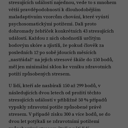
stresujících událostí najednou, vede to s mnohem
větší pravděpodobností k dlouhodobějším
maladaptivním vzorcům chování, které vyústí
psychosomatickými potížemi. Dali proto
dohromady žebříček konkrétních 43 stresujících
událostí. Každou z nich ohodnotili určitým
bodovým skóre a zjistili, že pokud člověk za
posledních 12 po sobě jdoucích měsících
„nastřádal“ na jejich stresové škále do 150 bodů,
měl jen minimální sklon ke vzniku zdravotních
potíží způsobených stresem.
U lidí, kteří ale nasbírali 150 až 299 bodů, v
následujících dvou letech od prožití těchto
stresujících událostí v přibližně 50 % případů
vypukly zdravotní potíže způsobené právě
stresem. V případě zisku 300 a více bodů, se do
dvou let potýkali se zdravotními potížemi