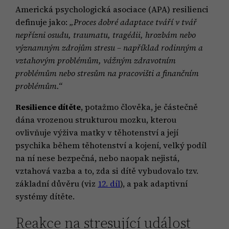
Americká psychologická asociace (APA) resilienci
definuje jako:
„Proces dobré adaptace tváří v tvář
nepřízni osudu, traumatu, tragédii, hrozbám nebo
významným zdrojům stresu – například rodinným a
vztahovým problémům, vážným zdravotním
problémům nebo stresům na pracovišti a finančním
problémům.“
Resilience dítěte
, potažmo člověka, je částečně
dána vrozenou strukturou mozku, kterou
ovlivňuje výživa matky v těhotenství a její
psychika během těhotenství a kojení, velký podíl
na ní nese bezpečná, nebo naopak nejistá,
vztahová vazba a to, zda si dítě vybudovalo tzv.
základní důvěru (viz
12. díl
), a pak adaptivní
systémy dítěte.
Reakce na stresující událost