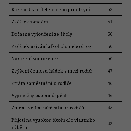
Rozchod s přítelem nebo přítelkyní
53
Začátek randění
51
Dočasné vyloučení ze školy
50
Začátek užívání alkoholu nebo drog
50
Narození sourozence
50
Zvýšení četnosti hádek s mezi rodiči
47
Ztráta zaměstnání u rodiče
46
Výjimečný osobní úspěch
46
Změna ve finanční situaci rodičů
45
Přijetí na vysokou školu dle vlastního
43
výběru