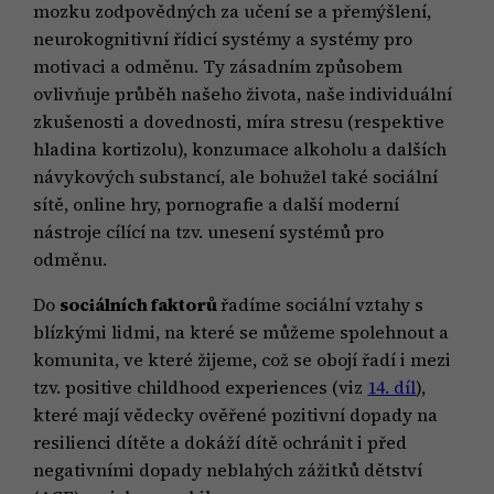
mozku zodpovědných za učení se a přemýšlení,
neurokognitivní řídicí systémy a systémy pro
motivaci a odměnu. Ty zásadním způsobem
ovlivňuje průběh našeho života, naše individuální
zkušenosti a dovednosti, míra stresu (respektive
hladina kortizolu), konzumace alkoholu a dalších
návykových substancí, ale bohužel také sociální
sítě, online hry, pornografie a další moderní
nástroje cílící na tzv. unesení systémů pro
odměnu.
Do
sociálních faktorů
řadíme sociální vztahy s
blízkými lidmi, na které se můžeme spolehnout a
komunita, ve které žijeme, což se obojí řadí i mezi
tzv. positive childhood experiences (viz
14. díl
),
které mají vědecky ověřené pozitivní dopady na
resilienci dítěte a dokáží dítě ochránit i před
negativními dopady neblahých zážitků dětství