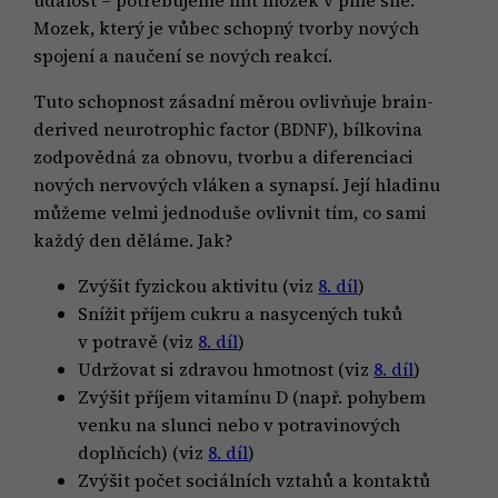
událost – potřebujeme mít mozek v plné síle.
Mozek, který je vůbec schopný tvorby nových
spojení a naučení se nových reakcí.
Tuto schopnost zásadní měrou ovlivňuje brain-
derived neurotrophic factor (BDNF), bílkovina
zodpovědná za obnovu, tvorbu a diferenciaci
nových nervových vláken a synapsí. Její hladinu
můžeme velmi jednoduše ovlivnit tím, co sami
každý den děláme. Jak?
Zvýšit fyzickou aktivitu (viz
8. díl
)
Snížit příjem cukru a nasycených tuků
v potravě (viz
8. díl
)
Udržovat si zdravou hmotnost (viz
8. díl
)
Zvýšit příjem vitamínu D (např. pohybem
venku na slunci nebo v potravinových
doplňcích) (viz
8. díl
)
Zvýšit počet sociálních vztahů a kontaktů