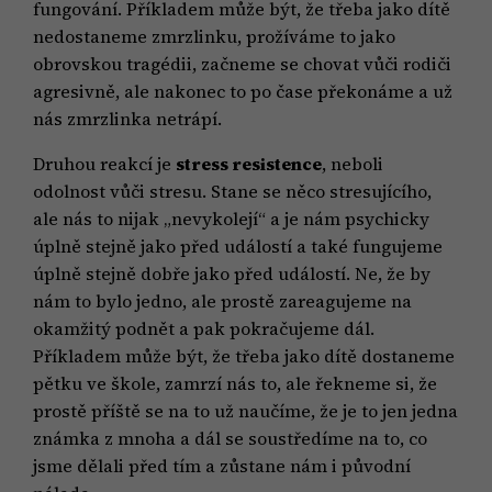
fungování. Příkladem může být, že třeba jako dítě
nedostaneme zmrzlinku, prožíváme to jako
obrovskou tragédii, začneme se chovat vůči rodiči
agresivně, ale nakonec to po čase překonáme a už
nás zmrzlinka netrápí.
Druhou reakcí je
stress resistence
, neboli
odolnost vůči stresu. Stane se něco stresujícího,
ale nás to nijak „nevykolejí“ a je nám psychicky
úplně stejně jako před událostí a také fungujeme
úplně stejně dobře jako před událostí. Ne, že by
nám to bylo jedno, ale prostě zareagujeme na
okamžitý podnět a pak pokračujeme dál.
Příkladem může být, že třeba jako dítě dostaneme
pětku ve škole, zamrzí nás to, ale řekneme si, že
prostě příště se na to už naučíme, že je to jen jedna
známka z mnoha a dál se soustředíme na to, co
jsme dělali před tím a zůstane nám i původní