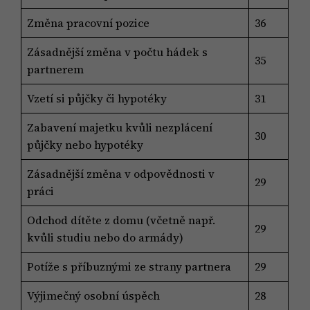
Změna pracovní pozice
36
Zásadnější změna v počtu hádek s
35
partnerem
Vzetí si půjčky či hypotéky
31
Zabavení majetku kvůli nezplácení
30
půjčky nebo hypotéky
Zásadnější změna v odpovědnosti v
29
práci
Odchod dítěte z domu (včetně např.
29
kvůli studiu nebo do armády)
Potíže s příbuznými ze strany partnera
29
Výjimečný osobní úspěch
28