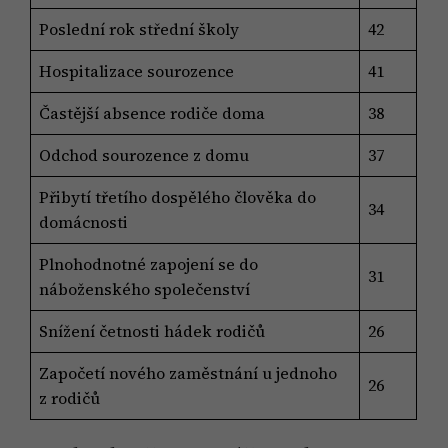
Poslední rok střední školy
42
Hospitalizace sourozence
41
Častější absence rodiče doma
38
Odchod sourozence z domu
37
Přibytí třetího dospělého člověka do
34
domácnosti
Plnohodnotné zapojení se do
31
náboženského společenství
Snížení četnosti hádek rodičů
26
Započetí nového zaměstnání u jednoho
26
z rodičů