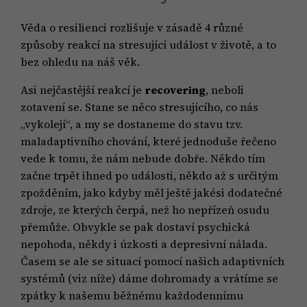
Věda o resilienci rozlišuje v zásadě 4 různé
způsoby reakcí na stresující událost v životě, a to
bez ohledu na náš věk.
Asi nejčastější reakcí je
recovering
, neboli
zotavení se. Stane se něco stresujícího, co nás
„vykolejí“, a my se dostaneme do stavu tzv.
maladaptivního chování, které jednoduše řečeno
vede k tomu, že nám nebude dobře. Někdo tím
začne trpět ihned po události, někdo až s určitým
zpožděním, jako kdyby měl ještě jakési dodatečné
zdroje, ze kterých čerpá, než ho nepřízeň osudu
přemůže. Obvykle se pak dostaví psychická
nepohoda, někdy i úzkosti a depresivní nálada.
Časem se ale se situací pomocí našich adaptivních
systémů (viz níže) dáme dohromady a vrátíme se
zpátky k našemu běžnému každodennímu