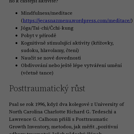
ho k častější aktivitě?
Mindfulness/meditace
(
https://jecasnazmenu.wordpress.com/meditace/
)
Jóga/Tai-chi/Čchi-kung
Pobyt v přírodě
Kognitivně stimulující aktivity (křížovky,
sudoku, hlavolamy, čtení)
Naučit se nové dovednosti
Obdivování nebo ještě lépe vytváření umění
(včetně tance)
Posttraumatický růst
Psal se rok 1996, když dva kolegové z University of
North Carolina Charlotte Richard G. Tedeschi a
Lawrence G. Calhoun přišli s Posttraumatic
Growth Inventory, metodou, jak měřit „pozitivní
odkazy traumatu“. Jejich vědecký článek