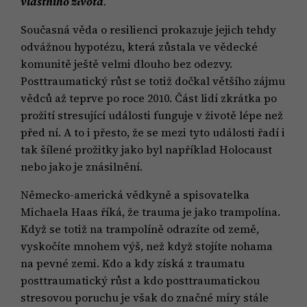
vlastního života
.“
Současná věda o resilienci prokazuje jejich tehdy
odvážnou hypotézu, která zůstala ve vědecké
komunitě ještě velmi dlouho bez odezvy.
Posttraumatický růst se totiž dočkal většího zájmu
vědců až teprve po roce 2010. Část lidí zkrátka po
prožití stresující události funguje v životě lépe než
před ní. A to i přesto, že se mezi tyto události řadí i
tak šílené prožitky jako byl například Holocaust
nebo jako je znásilnění.
Německo-americká vědkyně a spisovatelka
Michaela Haas říká, že trauma je jako trampolína.
Když se totiž na trampolíně odrazíte od země,
vyskočíte mnohem výš, než když stojíte nohama
na pevné zemi. Kdo a kdy získá z traumatu
posttraumatický růst a kdo posttraumatickou
stresovou poruchu je však do značné míry stále