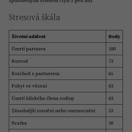
způsobenými stresem čtyři z pěti lidí.
Stresová škála
Životní událost
Body
Úmrtí partnera
100
Rozvod
73
Rozchod s partnerem
65
Pobyt ve vězení
63
Úmrtí blízkého člena rodiny
63
Zásadnější zranění nebo onemocnění
53
Svatba
50