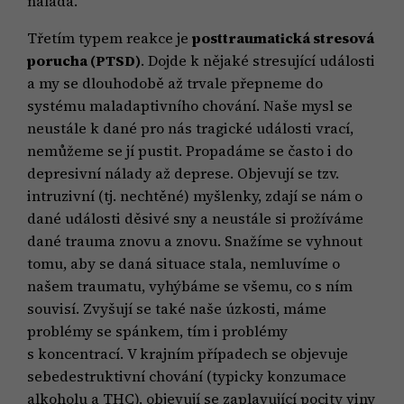
nálada.
Třetím typem reakce je
posttraumatická stresová
porucha (PTSD)
. Dojde k nějaké stresující události
a my se dlouhodobě až trvale přepneme do
systému maladaptivního chování. Naše mysl se
neustále k dané pro nás tragické události vrací,
nemůžeme se jí pustit. Propadáme se často i do
depresivní nálady až deprese. Objevují se tzv.
intruzivní (tj. nechtěné) myšlenky, zdají se nám o
dané události děsivé sny a neustále si prožíváme
dané trauma znovu a znovu. Snažíme se vyhnout
tomu, aby se daná situace stala, nemluvíme o
našem traumatu, vyhýbáme se všemu, co s ním
souvisí. Zvyšují se také naše úzkosti, máme
problémy se spánkem, tím i problémy
s koncentrací. V krajním případech se objevuje
sebedestruktivní chování (typicky konzumace
alkoholu a THC), objevují se zaplavující pocity viny