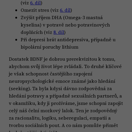
(viz
6. díl
)
Omezit stres (viz
6. díl
)
Zvýšit příjem DHA (Omega-3 mastná
kyselina) v potravě nebo potravinových
doplňcích (viz
8. díl
)
Při depresi brát antidepresiva, případně u
bipolární poruchy lithium
Dostatek BDNF je dobrou prerekvizitou k tomu,
abychom svůj život lépe zvládali. To druhé klíčové
je však schopnost častějšího zapojení
neuropsychologické emoce známé jako hledání
(seeking). Ta byla kdysi dávno zodpovědná za
hledání potravy a případně sexuálních partnerů, a
v okamžiku, kdy ji prožíváme, jsme schopni zapojit
celý náš čelní mozkový lalok. Ten je zodpovědný
za racionalitu, logiku, seberegulaci, empatii a
tvorbu sociálních pout. A co nám pomůže přimět