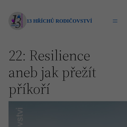
Přeskočit
na
obsah
13 HŘÍCHŮ RODIČOVSTVÍ
22: Resilience
aneb jak přežít
příkoří