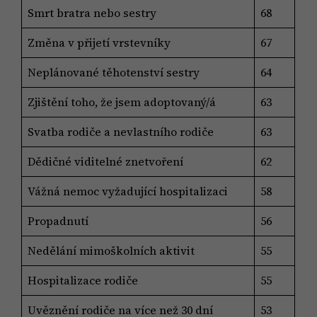
Smrt bratra nebo sestry
68
Změna v přijetí vrstevníky
67
Neplánované těhotenství sestry
64
Zjištění toho, že jsem adoptovaný/á
63
Svatba rodiče a nevlastního rodiče
63
Dědičné viditelné znetvoření
62
Vážná nemoc vyžadující hospitalizaci
58
Propadnutí
56
Nedělání mimoškolních aktivit
55
Hospitalizace rodiče
55
Uvěznění rodiče na více než 30 dní
53