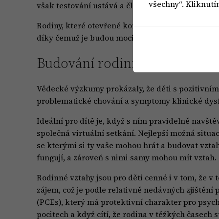
všechny“. Kliknutí
však testování ustává a členové rodiny opravdu ho
Rodiny, které otevřené komunikace dosáhnou ještě
díky čemuž je budou moci rodiče ochránit před 
Budování rodinných kontakt
Vědecké výzkumy prokázaly, že děti s pozitivním
problematické chování a symptomy klinické dysfun
Ideální pro dítě je, když s ním pravidelně navšt
společná virtuální setkání. Nejlepší možná situa
se kterými si ty vaše mohou hrát a budovat vztahy
fungují, a zároveň s nimi samy mohou mít vztah.
Rodinné vztahy jsou pro děti cenné i v tom, že v
zájem, což je podle relativně nedávných zjištění 
(PCEs), který má protektivní charakter pro psych
pocitech a když cítí, že rodina v těžkých časech 