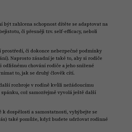
í být zahlcena schopnost dítěte se adaptovat na
istotu, či přesněji tzv. self-efficacy, neboli
ácí prostředí, či dokonce nebezpečné podmínky
í). Naprosto zásadní je také to, aby si rodiče
li odlišnému chování rodiče a jeho snížené
ímat to, jak se druhý člověk cítí.
 další rozbroje v rodině kvůli nežádoucímu
o spánku, což samozřejmě vyvolá ještě další
ě k dospělosti a samostatnosti, vyhýbejte se
vás) také pomůže, když budete udržovat rodinné