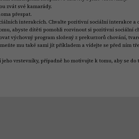
ou zvát své kamarády.
 doma přespat.
ociálních interakcích. Chvalte pozitivní sociální interakce a
tomu, abyste dítěti pomohli rozvinout si pozitivní sociální c
ovat výchovný program složený z prekurzorů chování, tvar
omeňte mu také sami jít příkladem a vídejte se před ním t
í jeho vrstevníky, případně ho motivujte k tomu, aby se do t
.