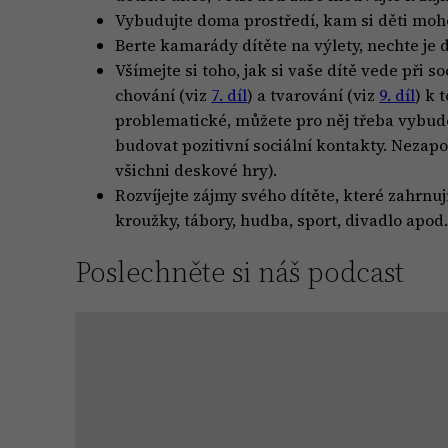
Vybudujte doma prostředí, kam si děti moh
Berte kamarády dítěte na výlety, nechte je
Všímejte si toho, jak si vaše dítě vede při s
chování (viz
7. díl
) a tvarování (viz
9. díl
) k 
problematické, můžete pro něj třeba vybud
budovat pozitivní sociální kontakty. Nezap
všichni deskové hry).
Rozvíjejte zájmy svého dítěte, které zahrnuj
kroužky, tábory, hudba, sport, divadlo apod
Poslechněte si náš podcast