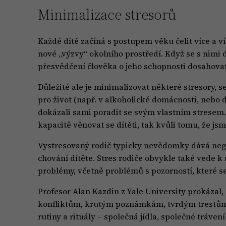
Minimalizace stresorů
Každé dítě začíná s postupem věku čelit více a 
nové „výzvy“ okolního prostředí. Když se s nimi dí
přesvědčení člověka o jeho schopnosti dosahovat
Důležité ale je minimalizovat některé stresory,
pro život (např. v alkoholické domácnosti, nebo d
dokázali sami poradit se svým vlastním stresem. 
kapacitě věnovat se dítěti, tak kvůli tomu, že js
Vystresovaný rodič typicky nevědomky dává negat
chování dítěte. Stres rodiče obvykle také vede k
problémy, včetně problémů s pozorností, které s
Profesor Alan Kazdin z Yale University prokázal,
konfliktům, krutým poznámkám, tvrdým trestům a
rutiny a rituály – společná jídla, společné trávení