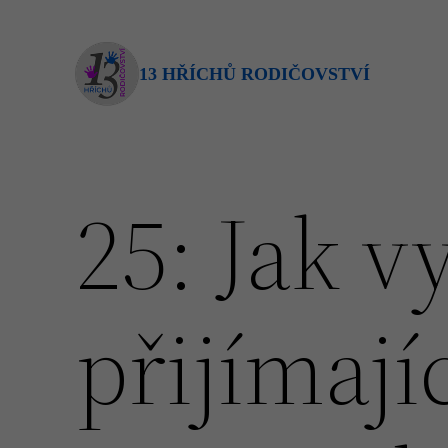
Přeskočit
na
obsah
13 HŘÍCHŮ RODIČOVSTVÍ
25: Jak 
přijímají