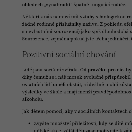
ohledech „vynahradit“ špatně fungující rodiče.
Někteří z nás nemusí mít vztahy s biologickou r
žádné rodinné příslušníky naživu. Z pohledu efe
s nevlastními sourozenci) jako spíš dlouhodobá s
Sourozence, zejména pokud jste třeba jedináčci, ta
Pozitivní sociální chování
Lidé jsou sociální zvířata. Od pravěku pro nás byl
díky čemuž se i náš mozek evolučně přizpůsobil 
ostatních lidí uměli obstát, a ideálně mohli zůsta
výsledky ve škole a mají menší pravděpodobnost,
alkoholu.
Jak dětem pomoci, aby v sociálních kontaktech o
Zvyšte množství příležitostí, kdy se dítě m
dětské akce, větší děti zase motivujte k zá