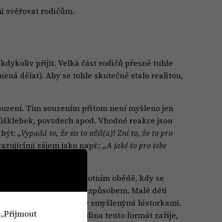
mi svěřovat rodičům.
kdykoliv přijít. Velká část rodičů přesně tuhle
ná dělat). Aby se tohle skutečně stalo realitou,
ouzení. Tím souzením přitom není myšleno jen
 úšklebek, povzdech apod. Vhodné reakce jsou
 být:
„Vypadá to, že sis to užil(a)! Zní to, že to pro
azujícími zájem jako např.:
„A jaké to pro tebe
eba jednu hodinu po sobotním obědě, kdy se
jí stejným respektujícím způsobem. Malé děti
uperhrdinech, či dokonce smyšlenými historkami.
 „Přijmout
ím. Časem, když si rodina tento formát zažije,