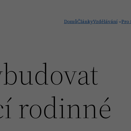
Domů
Články
Vzdělávání
Pro 
vybudovat
cí rodinné