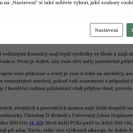
m na „Nastavení“ si také můžete vybrat, jaké soubory cooki
voří o tom, co je pro ně důležité.
 s malými dětmi, mají výrazně větší šanci, že děti jim i b
některými nežádoucími dopady rizikového chování.
Nastavení
ů
i rodinnými kontakty mají lepší výsledky ve škole a mají 
kce. Proto je dobré, aby vaše děti měly pravidelně příležit
ěvujete vaše příbuzné a zvete je zase k sobě na návštěvy, a
ce samozřejmě nastává, pokud vaši sourozenci a případně i 
. I bezdětní rodinní příslušníci však přijdou vhod, protože 
 tetách, strejdách a prarodičích mohou najít další dospělé 
profesorky Christiny D. Bethell z University Johna Hopkinse
iku dětí (viz
14. díl
). Mezi další PCEs patří to, když dítě cít
stojí při něm. Navíc, stále více výzkumů ukazuje, že dobře f