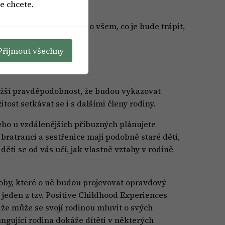
e chcete.
ěhem dospívání řeknou o všem, co je bude trápit,
Přijmout všechny
nižší pravděpodobnost, že budou vykazovat
ost setkávat se i s dalšími členy rodiny.
nebo u vzdálenějších příbuzných plánujete
bratranci a sestřenice mají podobně staré děti,
děti se od vás učí, jak vlastně vztahy v rodině
osoby, které o ně budou projevovat opravdový
 jeden z tzv. Positive Childhood Experiences
í, že může se svojí rodinou mluvit o svých
ungující rodina dokáže dítěti v některých