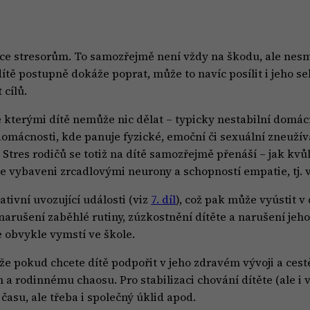
více stresorům. To samozřejmě není vždy na škodu, ale nesm
tě postupně dokáže poprat, může to navíc posílit i jeho sebej
 cílů.
 se kterými dítě nemůže nic dělat – typicky nestabilní dom
omácnosti, kde panuje fyzické, emoční či sexuální zneužíván
Stres rodičů se totiž na dítě samozřejmě přenáší – jak kvů
me vybaveni zrcadlovými neurony a schopností empatie, tj. vn
ivní uvozující události (viz
7. díl
), což pak může vyústit v
 narušení zaběhlé rutiny, zúzkostnění dítěte a narušení jeh
e obvykle vymstí ve škole.
 že pokud chcete dítě podpořit v jeho zdravém vývoji a cest
 rodinnému chaosu. Pro stabilizaci chování dítěte (ale i 
 času, ale třeba i společný úklid apod.