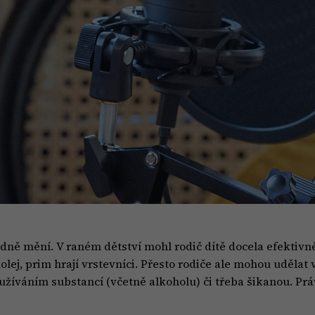
dně mění. V raném dětství mohl rodič dítě docela efektivně 
lej, prim hrají vrstevníci. Přesto rodiče ale mohou udělat 
užíváním substancí (včetně alkoholu) či třeba šikanou. Pr