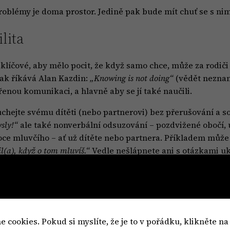
 problémy je doma prostor. Jedině pak bude mít chuť se s ni
lita
 klíčové, aby mělo pocit, že když samo chce, může za rodiči 
jak říkává Alan Kazdin:
„Knowing is not doing“
(vědět nezname
řenou komunikaci, a hlavně aby se jí také naučili.
hejte svému dítěti (nebo partnerovi) bez přerušování a s
ysly!“
ale také nonverbální odsuzování – pozdvižené obočí,
moce mluvčího – ať už dítěte nebo partnera. Příkladem může
řil(a), když o tom mluvíš.“
Vedle nešlápnete ani s otázkami uk
omunikaci v rámci rodiny vymezený pravidelný prostor. Tř
ždý může říct to svoje a všichni k tomu, co mluví, přistupu
tředí opravdu nehodnotící a bezpečné, třeba vyprávěním o s
cookies. Pokud si myslíte, že je to v pořádku, klikněte na
obvykle testují „nepodstatným“ a někdy až nudným vyprávěn