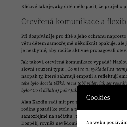
Klíčové také je, aby dítě mělo pocit, že pro jeho
Otevřená komunikace a flexibi
Při dospívání je pro dítě a jeho ochranu naprosto
větu dětem samozřejmě několikrát opakuje, ale 
je nezbytné, aby rodiče aktivně propagovali otev
Jak taková otevřená komunikace vypadá? Naslouc
slovní souzení typu:
„Co mi to tu vykládáš za nesm
naopak ty, které zahrnují empatii a reflektují e
tebe bylo docela těžké. Je na tobě vidět, jak ses rozzá
bylo? Co si dělal(a) pak? Jak ses u toho cítil(a)?“
Cookies
Alan Kazdin radí mít pro takovouto otevřenou k
rodina posadí ke stolu a tam si může povídat. Ka
samozřejmě na začátku „testují“, jestli je pros
Na webu používáme 
Dospělí, rovněž nevědomě, si bezpečí prostředí 