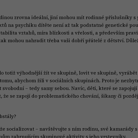
odinou zrovna ideální, jiní mohou mít rodinné příslušníky
ktů na psychiku dítěte není až tak podstatné genetické po
tabilita vztahů, míra blízkosti a vřelosti, a především pra
k mohou nahradit třeba vaši dobří přátelé z dětství. Důležit
o totiž výhodnější žít ve skupině, lovit ve skupině, vyrábět
tomu, abychom žili v sociálních skupinách. Proto je nezbyt
t svobodní – tedy samy sebou. Navíc, děti, které se zapojují
 že se zapojí do problematického chování, šikany či pozděj
bstály?
ůže socializovat – navštěvujte s ním rodinu, své kamarády 
jmům zahrnujícím skupinové aktivity s jeho vrstevníky.