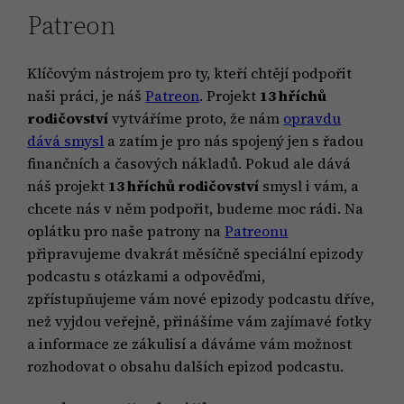
Patreon
Klíčovým nástrojem pro ty, kteří chtějí podpořit
naši práci, je náš
Patreon
. Projekt
13 hříchů
rodičovství
vytváříme proto, že nám
opravdu
dává smysl
a zatím je pro nás spojený jen s řadou
finančních a časových nákladů. Pokud ale dává
náš projekt
13 hříchů rodičovství
smysl i vám, a
chcete nás v něm podpořit, budeme moc rádi. Na
oplátku pro naše patrony na
Patreonu
připravujeme dvakrát měsíčně speciální epizody
podcastu s otázkami a odpověďmi,
zpřístupňujeme vám nové epizody podcastu dříve,
než vyjdou veřejně, přinášíme vám zajímavé fotky
a informace ze zákulisí a dáváme vám možnost
rozhodovat o obsahu dalších epizod podcastu.