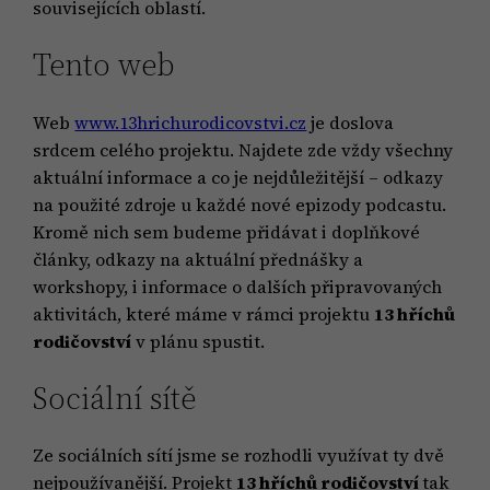
souvisejících oblastí.
Tento web
Web
www.13hrichurodicovstvi.cz
je doslova
srdcem celého projektu. Najdete zde vždy všechny
aktuální informace a co je nejdůležitější – odkazy
na použité zdroje u každé nové epizody podcastu.
Kromě nich sem budeme přidávat i doplňkové
články, odkazy na aktuální přednášky a
workshopy, i informace o dalších připravovaných
aktivitách, které máme v rámci projektu
13 hříchů
rodičovství
v plánu spustit.
Sociální sítě
Ze sociálních sítí jsme se rozhodli využívat ty dvě
nejpoužívanější. Projekt
13 hříchů rodičovství
tak