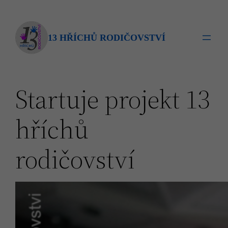
Přeskočit
na
obsah
13 HŘÍCHŮ RODIČOVSTVÍ
Startuje projekt 13
hříchů
rodičovství