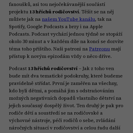
fanoušků, asi tou nejočekávanější součástí
projektu
13 hříchů rodičovství
. Těšit se na něj
můžete jak na
našem YouTube kanálu
, tak na
Spotify, Google Podcasts a brzy i na Apple
Podcasts. Podcast vychází jednou týdně se stopáží
okolo 30 minut a v každém díle na konci se dozvíte
téma toho příštího. Naši patroni na
Patreonu
mají
přístup k novým epizodám vždy o něco dříve.
Podcast
13 hříchů rodičovství
– Jak z toho ven
bude mít dva tematické podokruhy, které budeme
pravidelně střídat. První je zaměřen na všechny,
kdo byli dětmi, a pomáhá jim s odstraňováním
možných negativních dopadů vlastního dětství na
jejich současný dospělý život. Ten druhý je pak pro
rodiče dětí a soustředí se na rodičovské a
výchovné nástroje, péči rodičů o sebe, zvládání
náročných situací v rodičovství a celou řadu další