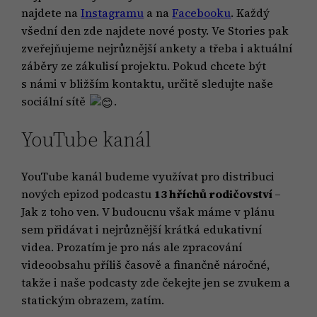
najdete na
Instagramu
a na
Facebooku
. Každý
všední den zde najdete nové posty. Ve Stories pak
zveřejňujeme nejrůznější ankety a třeba i aktuální
záběry ze zákulisí projektu. Pokud chcete být
s námi v bližším kontaktu, určitě sledujte naše
sociální sítě
.
YouTube kanál
YouTube kanál budeme využívat pro distribuci
nových epizod podcastu
13 hříchů rodičovství
–
Jak z toho ven. V budoucnu však máme v plánu
sem přidávat i nejrůznější krátká edukativní
videa. Prozatím je pro nás ale zpracování
videoobsahu příliš časově a finančně náročné,
takže i naše podcasty zde čekejte jen se zvukem a
statickým obrazem, zatím.