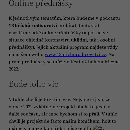
Online přednášky
K jednotlivým tématům, která budeme v podcastu
13 hříchů rodičovství
probírat, tentokrát
chystáme také online přednášky (a pokud se
situace ohledně koronaviru uklidní, tak i osobní
přednášky). Jejich aktuální program najdete vždy
na našem webu
www.13hrichurodicovstvi.cz
. Na
první přednášky se můžete těšit už během března
2022.
Bude toho víc
V tuhle chvíli je to zatím vše. Nejsme si jistí, že
v roce 2022 zvládneme projekt obohatit ještě o
další součásti, ale moc bychom si to přáli. V tuhle
chvíli je projekt de facto naším koníčkem, holt to
máme s manželkou třeba místo golfu
.