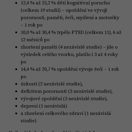
12,4 % až 25,2 % dětí kognitivní poruchu
(celkem 19 studií) – opoždění ve vývoji
pozornosti, paměti, řeči, myšlení a motoriky
– 1 rok po
10,0 % až 30,4 % trpělo PTSD (celkem 11), 6 až
12 měsíců po
zhoršení paměti (4 nezávislé studie) – jde o
výsledek celého vzorku, platilo i 3 až 4 roky
po
14,4 % až 20,7 % opoždění vývoje řeči – 1 rok
po
úzkostí (2 nezávislé studie),
deficitem pozornosti (3 nezávislé studie),
vývojové zpoždění (3 nezávislé studie),
depresí (1 nezávislá)
a zhoršení celkového zdraví (1 nezávislá
studie)