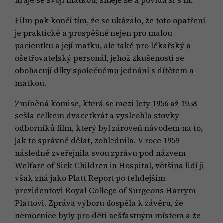
Film pak končí tím, že se ukázalo, že toto opatření
je praktické a prospěšné nejen pro malou
pacientku a její matku, ale také pro lékařský a
ošetřovatelský personál, jehož zkušenosti se
obohacují díky společnému jednání s dítětem a
matkou.
Zmíněná komise, která se mezi lety 1956 až 1958
sešla celkem dvacetkrát a vyslechla stovky
odborníků film, který byl zároveň návodem na to,
jak to správně dělat, zohlednila. V roce 1959
následně zveřejnila svou zprávu pod názvem
Welfare of Sick Children in Hospital, většina lidí ji
však zná jako Platt Report po tehdejším
prezidentovi Royal College of Surgeons Harrym
Plattovi. Zpráva výboru dospěla k závěru, že
nemocnice byly pro děti nešťastným místem a že