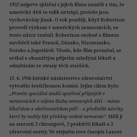
1952 nejprve zjištění z jejich filmu zamítli s tím, že
americké děti to tolik netrápí, protože jsou
vychovávány jinak. O rok později, když Robertson
provedl výzkum v amerických nemocnicích, se
tento názor změnil. Robertson osobně s filmem
navštívil také Francii, Dánsko, Nizozemsko,
Norsko a Jugoslávii. Všude, kde film promítal, se
setkal s okamžitým přijetím mladými lékaři a
odmítáním ze strany těch starších.
12. 6. 1956 britské ministerstvo zdravotnictví
vytvořilo šestičlennou komisi. Jejím cílem bylo:
„Provést speciální studii opatření přijatých v
nemocnicích v zájmu blaha nemocných dětí – mimo
lékařskou a ošetřovatelskou péči – a předložit návrhy,
které by mohly být předány vedení nemocnic
“. Měli ji
na starosti 2 chirurgové, 2 praktičtí lékaři a 2
zdravotní sestry. Ve stejném roce časopis Lancet