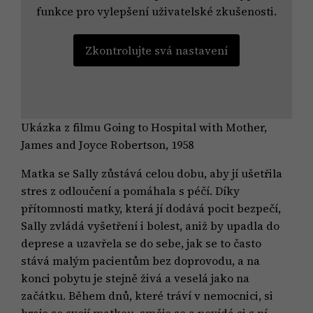
funkce pro vylepšení uživatelské zkušenosti.
Zkontrolujte svá nastavení
Ukázka z filmu Going to Hospital with Mother,
James and Joyce Robertson, 1958
Matka se Sally zůstává celou dobu, aby jí ušetřila
stres z odloučení a pomáhala s péčí. Díky
přítomnosti matky, která jí dodává pocit bezpečí,
Sally zvládá vyšetření i bolest, aniž by upadla do
deprese a uzavřela se do sebe, jak se to často
stává malým pacientům bez doprovodu, a na
konci pobytu je stejně živá a veselá jako na
začátku. Během dnů, které tráví v nemocnici, si
hraje se svojí matkou, směje se a povídá si s ní.