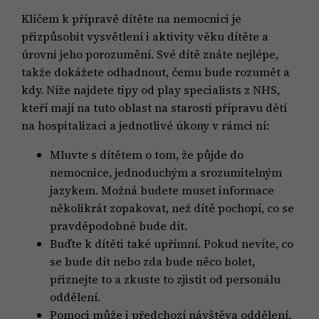
Klíčem k přípravě dítěte na nemocnici je
přizpůsobit vysvětlení i aktivity věku dítěte a
úrovni jeho porozumění. Své dítě znáte nejlépe,
takže dokážete odhadnout, čemu bude rozumět a
kdy. Níže najdete tipy od play specialists z NHS,
kteří mají na tuto oblast na starosti přípravu dětí
na hospitalizaci a jednotlivé úkony v rámci ní:
Mluvte s dítětem o tom, že půjde do
nemocnice, jednoduchým a srozumitelným
jazykem. Možná budete muset informace
několikrát zopakovat, než dítě pochopí, co se
pravděpodobně bude dít.
Buďte k dítěti také upřímní. Pokud nevíte, co
se bude dít nebo zda bude něco bolet,
přiznejte to a zkuste to zjistit od personálu
oddělení.
Pomoci může i předchozí návštěva oddělení.