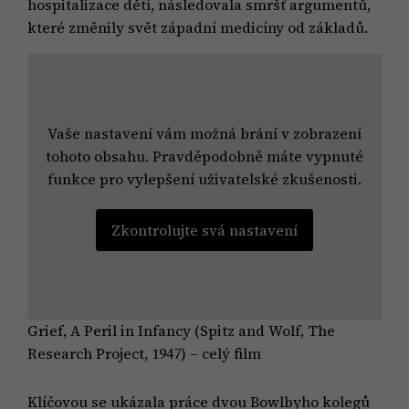
hospitalizace dětí, následovala smršť argumentů,
které změnily svět západní medicíny od základů.
Vaše nastavení vám možná brání v zobrazení
tohoto obsahu. Pravděpodobně máte vypnuté
funkce pro vylepšení uživatelské zkušenosti.
Zkontrolujte svá nastavení
Grief, A Peril in Infancy (Spitz and Wolf, The
Research Project, 1947) – celý film
Klíčovou se ukázala práce dvou Bowlbyho kolegů