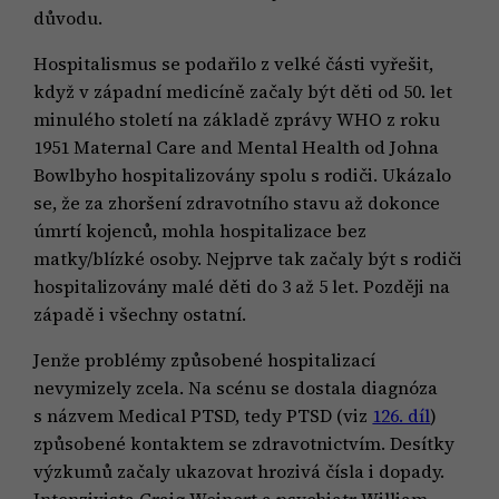
důvodu.
Hospitalismus se podařilo z velké části vyřešit,
když v západní medicíně začaly být děti od 50. let
minulého století na základě zprávy WHO z roku
1951 Maternal Care and Mental Health od Johna
Bowlbyho hospitalizovány spolu s rodiči. Ukázalo
se, že za zhoršení zdravotního stavu až dokonce
úmrtí kojenců, mohla hospitalizace bez
matky/blízké osoby. Nejprve tak začaly být s rodiči
hospitalizovány malé děti do 3 až 5 let. Později na
západě i všechny ostatní.
Jenže problémy způsobené hospitalizací
nevymizely zcela. Na scénu se dostala diagnóza
s názvem Medical PTSD, tedy PTSD (viz
126. díl
)
způsobené kontaktem se zdravotnictvím. Desítky
výzkumů začaly ukazovat hrozivá čísla i dopady.