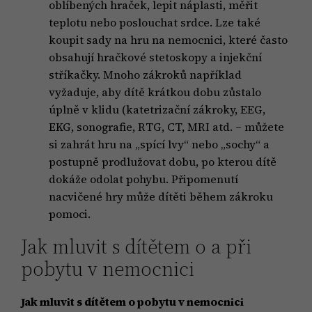
oblíbených hraček, lepit náplasti, měřit
teplotu nebo poslouchat srdce. Lze také
koupit sady na hru na nemocnici, které často
obsahují hračkové stetoskopy a injekční
stříkačky. Mnoho zákroků například
vyžaduje, aby dítě krátkou dobu zůstalo
úplně v klidu (katetrizační zákroky, EEG,
EKG, sonografie, RTG, CT, MRI atd. – můžete
si zahrát hru na „spící lvy“ nebo „sochy“ a
postupně prodlužovat dobu, po kterou dítě
dokáže odolat pohybu. Připomenutí
nacvičené hry může dítěti během zákroku
pomoci.
Jak mluvit s dítětem o a při
pobytu v nemocnici
Jak mluvit s dítětem o pobytu v nemocnici