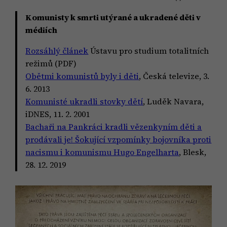
Komunisty k smrti utýrané a ukradené děti v
médiích
Rozsáhlý článek
Ústavu pro studium totalitních
režimů (PDF)
Obětmi komunistů byly i děti
, Česká televize, 3.
6. 2013
Komunisté ukradli stovky dětí
, Luděk Navara,
iDNES, 11. 2. 2001
Bachaři na Pankráci kradli vězenkyním děti a
prodávali je! Šokující vzpomínky bojovníka proti
nacismu i komunismu Hugo Engelharta
, Blesk,
28. 12. 2019