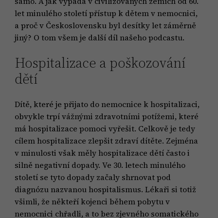
samo. A jak vypadá v civilizovaných zemích od 60.
let minulého století přístup k dětem v nemocnici,
a proč v Československu byl desítky let záměrně
jiný? O tom všem je další díl našeho podcastu.
Hospitalizace a poškozování
dětí
Dítě, které je přijato do nemocnice k hospitalizaci,
obvykle trpí vážnými zdravotními potížemi, které
má hospitalizace pomoci vyřešit. Celkově je tedy
cílem hospitalizace zlepšit zdraví dítěte. Zejména
v minulosti však měly hospitalizace dětí často i
silně negativní dopady. Ve 30. letech minulého
století se tyto dopady začaly shrnovat pod
diagnózu nazvanou hospitalismus. Lékaři si totiž
všimli, že někteří kojenci během pobytu v
nemocnici chřadli, a to bez zjevného somatického