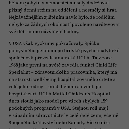
během pobytu v nemocnici musely dodržovat
přísný denní režim na oddělení a nesměly si hrát.
Nejzávažnějším zjištěním navíc bylo, že rodičům
nebylo za žádných okolností povoleno navštěvovat
své děti mimo návštěvní hodiny.
V USA však výzkumy pokračovaly. Špičku
pomyslného pelotonu po britské psychoanalytické
společnosti převzala americká UCLA. Ta v roce
1968 jako první na světě zavedla funkci Child Life
Specialist – zdravotnického pracovníka, který má
na starosti well-being hospitalizovaného dítěte a
celé jeho rodiny – před, během a event. po
hospitalizaci. UCLA Mattel Children’s Hospital
dnes slouží jako model pro všech zbylých 159
podobných programů v USA. Stejnou roli mají
v západním zdravotnictví v celé řadě zemí, včetně
Spojeného království nebo Kanady. Více o ní si