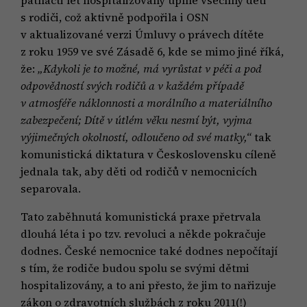
patnácti let hospitalizovány úplně všechny děti
s rodiči, což aktivně podpořila i OSN
v aktualizované verzi Úmluvy o právech dítěte
z roku 1959 ve své Zásadě 6, kde se mimo jiné říká,
že:
„Kdykoli je to možné, má vyrůstat v péči a pod
odpovědností svých rodičů a v každém případě
v atmosféře náklonnosti a morálního a materiálního
zabezpečení; Dítě v útlém věku nesmí být, vyjma
výjimečných okolností, odloučeno od své matky,“
tak
komunistická diktatura v Československu cíleně
jednala tak, aby děti od rodičů v nemocnicích
separovala.
Tato zaběhnutá komunistická praxe přetrvala
dlouhá léta i po tzv. revoluci a někde pokračuje
dodnes. České nemocnice také dodnes nepočítají
s tím, že rodiče budou spolu se svými dětmi
hospitalizovány, a to ani přesto, že jim to nařizuje
zákon o zdravotních službách z roku 2011(!)