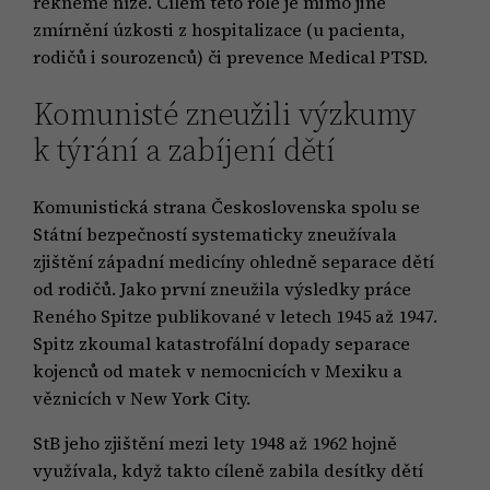
řekneme níže. Cílem této role je mimo jiné
zmírnění úzkosti z hospitalizace (u pacienta,
rodičů i sourozenců) či prevence Medical PTSD.
Komunisté zneužili výzkumy
k týrání a zabíjení dětí
Komunistická strana Československa spolu se
Státní bezpečností systematicky zneužívala
zjištění západní medicíny ohledně separace dětí
od rodičů. Jako první zneužila výsledky práce
Reného Spitze publikované v letech 1945 až 1947.
Spitz zkoumal katastrofální dopady separace
kojenců od matek v nemocnicích v Mexiku a
věznicích v New York City.
StB jeho zjištění mezi lety 1948 až 1962 hojně
využívala, když takto cíleně zabila desítky dětí