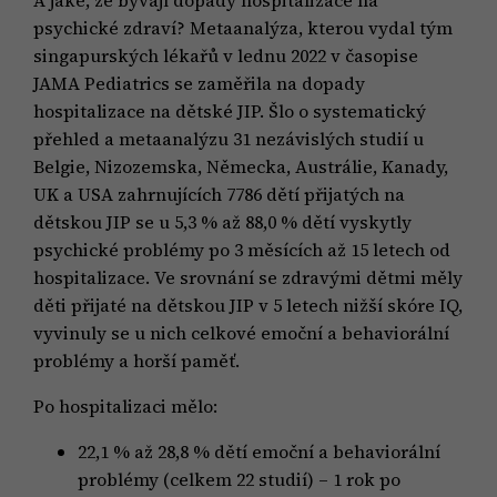
A jaké, že bývají dopady hospitalizace na
psychické zdraví? Metaanalýza, kterou vydal tým
singapurských lékařů v lednu 2022 v časopise
JAMA Pediatrics se zaměřila na dopady
hospitalizace na dětské JIP. Šlo o systematický
přehled a metaanalýzu 31 nezávislých studií u
Belgie, Nizozemska, Německa, Austrálie, Kanady,
UK a USA zahrnujících 7786 dětí přijatých na
dětskou JIP se u 5,3 % až 88,0 % dětí vyskytly
psychické problémy po 3 měsících až 15 letech od
hospitalizace. Ve srovnání se zdravými dětmi měly
děti přijaté na dětskou JIP v 5 letech nižší skóre IQ,
vyvinuly se u nich celkové emoční a behaviorální
problémy a horší paměť.
Po hospitalizaci mělo:
22,1 % až 28,8 % dětí emoční a behaviorální
problémy (celkem 22 studií) – 1 rok po