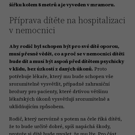
šířku kolem 8 metrů a je vyveden v mramoru.
Příprava dítěte na hospitalizaci
v nemocnici
Aby rodič byl schopen být pro své dítě oporou,
musí přesně vědět, co a proč se v nemocnici dítěti
bude dít a musí být aspoň před dítětem psychicky
v klidu, bez úzkostí z daných úkonů.
Proto
potřebuje lékaře, který mu bude schopen vše
srozumitelně vysvětlit, případně zahraniční
brožury pro pacienty, které drtivou většinu
lékařských úkonů vysvětlují srozumitelně a
uklidňujícím způsobem.
Rodič, který nervózně s potem na čele říká dítěti,
že to bude určitě dobré, spíš napáchá škody,
protože si dítě bude myslet, že mu lže. Pro část