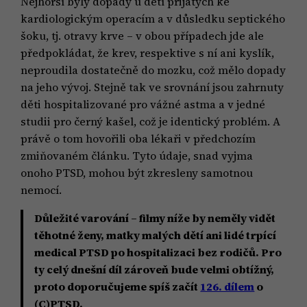
Nejhorší byly dopady u dětí přijatých ke
kardiologickým operacím a v důsledku septického
šoku, tj. otravy krve – v obou případech jde ale
předpokládat, že krev, respektive s ní ani kyslík,
neproudila dostatečně do mozku, což mělo dopady
na jeho vývoj. Stejně tak ve srovnání jsou zahrnuty
děti hospitalizované pro vážné astma a v jedné
studii pro černý kašel, což je identický problém. A
právě o tom hovořili oba lékaři v předchozím
zmiňovaném článku. Tyto údaje, snad vyjma
onoho PTSD, mohou být zkresleny samotnou
nemocí.
Důležité varování – filmy níže by neměly vidět
těhotné ženy, matky malých dětí ani lidé trpící
medical PTSD po hospitalizaci bez rodičů. Pro
ty celý dnešní díl zároveň bude velmi obtížný,
proto doporučujeme spíš začít
126. dílem
o
(C)PTSD.