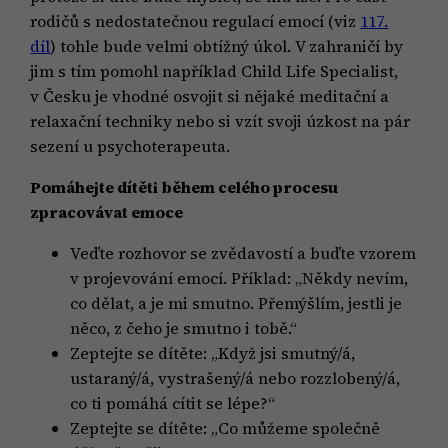
rodičů s nedostatečnou regulací emocí (viz
117.
díl
) tohle bude velmi obtížný úkol. V zahraničí by
jim s tím pomohl například Child Life Specialist,
v Česku je vhodné osvojit si nějaké meditační a
relaxační techniky nebo si vzít svoji úzkost na pár
sezení u psychoterapeuta.
Pomáhejte dítěti během celého procesu
zpracovávat emoce
Veďte rozhovor se zvědavostí a buďte vzorem
v projevování emocí. Příklad: „Někdy nevím,
co dělat, a je mi smutno. Přemýšlím, jestli je
něco, z čeho je smutno i tobě.“
Zeptejte se dítěte: „Když jsi smutný/á,
ustaraný/á, vystrašený/á nebo rozzlobený/á,
co ti pomáhá cítit se lépe?“
Zeptejte se dítěte: „Co můžeme společně