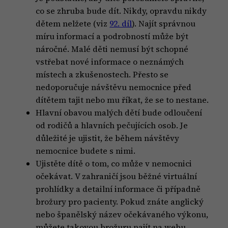
co se zhruba bude dít. Nikdy, opravdu nikdy
dětem nelžete (viz
92. díl
). Najít správnou
míru informací a podrobností může být
náročné. Malé děti nemusí být schopné
vstřebat nové informace o neznámých
místech a zkušenostech. Přesto se
nedoporučuje návštěvu nemocnice před
dítětem tajit nebo mu říkat, že se to nestane.
Hlavní obavou malých dětí bude odloučení
od rodičů a hlavních pečujících osob. Je
důležité je ujistit, že během návštěvy
nemocnice budete s nimi.
Ujistěte dítě o tom, co může v nemocnici
očekávat. V zahraničí jsou běžné virtuální
prohlídky a detailní informace či případně
brožury pro pacienty. Pokud znáte anglický
nebo španělský název očekávaného výkonu,
můžete takovou brožuru najít na webu