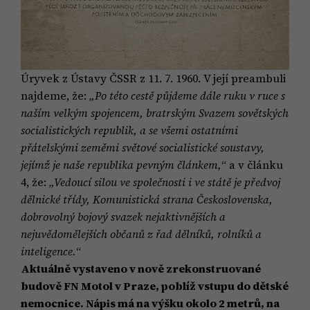
Úryvek z Ústavy ČSSR z 11. 7. 1960. V její preambuli
najdeme, že:
„Po této cestě půjdeme dále ruku v ruce s
naším velkým spojencem, bratrským Svazem sovětských
socialistických republik, a se všemi ostatními
přátelskými zeměmi světové socialistické soustavy,
jejímž je naše republika pevným článkem,
“ a v článku
4, že:
„Vedoucí silou ve společnosti i ve státě je předvoj
dělnické třídy, Komunistická strana Československa,
dobrovolný bojový svazek nejaktivnějších a
nejuvědomělejších občanů z řad dělníků, rolníků a
inteligence.
“
Aktuálně vystaveno v nově zrekonstruované
budově FN Motol v Praze, poblíž vstupu do dětské
nemocnice. Nápis má na výšku okolo 2 metrů, na