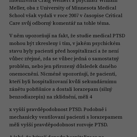
Intenzivista Craig Weinert a psychiatr William
Meller, oba z University of Minnesota Medical
School však vydali v roce 2007 v časopise Critical
Care svůj odborný komentář na tohle téma.
V něm upozorňují na fakt, že studie medical PTSD
mohou být zkresleny i tím, v jakém psychickém
stavu byly pacienti před hospitalizací a že není
vůbec zřejmé, zda se vůbec jedná o samostatný
problém, nebo jen přirozený důsledek daného
onemocnění. Nicméně upozorňují, že pacienti,
kteří byli hospitalizovaní kvůli sekundárnímu
zánětu pobřišnice a dostali lorazepam (silný
benzodiazepin) na zklidnění, měli 4
x vyšší pravděpodobnost PTSD. Podobně i
mechanicky ventilovaní pacienti s lorazepamem
měli vyšší pravděpodobnost rozvoje PTSD.