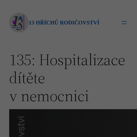
Přeskočit
na
obsah
13 HŘÍCHŮ RODIČOVSTVÍ
135: Hospitalizace
dítěte
v nemocnici