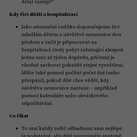
dělat častěji?“
Kdy říct dítěti o hospitalizaci
Jako orientační vodítko doporučujeme říct
mladším dětem o návštěvě nemocnice den
předem a začít je připravovat na
hospitalizaci (tedy pobyt zahrnující alespoň
jednu noc) až týden dopředu, přičemž je
vhodné zachovat pokaždé stejné vysvětlení.
Může také pomoci počítat počet dní (nebo
přespání), pokud dítě chce vědět, kdy
návštěva nemocnice nastane – například
pomocí kalendáře nebo obrázkového
odpočítávání.
Co říkat
To umí každý rodič odhadnout sám nejlépe.
Je podstatné, aby dítě porozumělo správně,