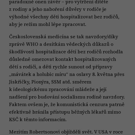
paradoxně onen závěr – pro vytržení dítěte
z rodiny a jeho naboření důvěry v rodiče je
výhodné všechny děti hospitalizovat bez rodičů,
aby je režim mohl lépe zpracovat.
Československá medicína se tak navzdory/díky
zprávě WHO a desítkám vědeckých důkazů o
škodlivosti hospitalizace dětí bez rodičů rozhodla
důsledně omezovat kontakt hospitalizovaných
dětí s rodiči, a děti rychle sunout od přípravy
„mávátek a holubic míru“ na oslavy 8. května přes
Jiskřičky, Pionýra, SSM atd. směrem
k ideologickému zpracování mládeže a její
nadšení pro budování socialismu rodině navzdory.
Faktem ovšem je, že komunistická cenzura patrně
efektivně bránila přístupu běžných lékařů mimo
KSČ k těmto informacím.
Mezitím Robertsonovi objížděli svět. V USA v roce