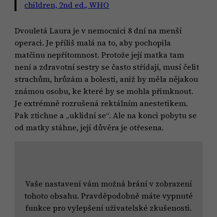
children, 2nd ed., WHO
Dvouletá Laura je v nemocnici 8 dní na menší
operaci. Je příliš malá na to, aby pochopila
matčinu nepřítomnost. Protože její matka tam
není a zdravotní sestry se často střídají, musí čelit
strachům, hrůzám a bolesti, aniž by měla nějakou
známou osobu, ke které by se mohla přimknout.
Je extrémně rozrušená rektálním anestetikem.
Pak ztichne a „uklidní se“. Ale na konci pobytu se
od matky stáhne, její důvěra je otřesena.
Vaše nastavení vám možná brání v zobrazení
tohoto obsahu. Pravděpodobně máte vypnuté
funkce pro vylepšení uživatelské zkušenosti.