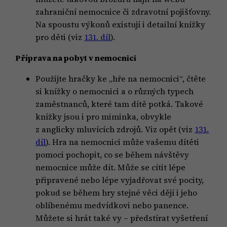
zahraniční nemocnice či zdravotní pojišťovny.
Na spoustu výkonů existují i detailní knížky
pro děti (viz
131. díl
).
Příprava na pobyt v nemocnici
Použijte hračky ke „hře na nemocnici“, čtěte
si knížky o nemocnici a o různých typech
zaměstnanců, které tam dítě potká. Takové
knížky jsou i pro miminka, obvykle
z anglicky mluvících zdrojů. Viz opět (viz
131.
díl
). Hra na nemocnici může vašemu dítěti
pomoci pochopit, co se během návštěvy
nemocnice může dít. Může se cítit lépe
připravené nebo lépe vyjadřovat své pocity,
pokud se během hry stejné věci dějí i jeho
oblíbenému medvídkovi nebo panence.
Můžete si hrát také vy – předstírat vyšetření