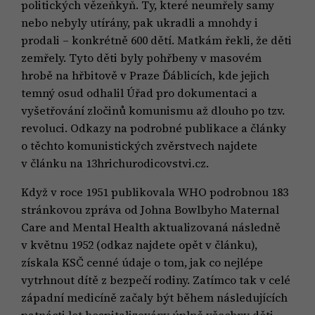
politických vězeňkyň. Ty, které neumřely samy
nebo nebyly utírány, pak ukradli a mnohdy i
prodali – konkrétně 600 dětí. Matkám řekli, že děti
zemřely. Tyto děti byly pohřbeny v masovém
hrobě na hřbitově v Praze Ďáblicích, kde jejich
temný osud odhalil Úřad pro dokumentaci a
vyšetřování zločinů komunismu až dlouho po tzv.
revoluci. Odkazy na podrobné publikace a články
o těchto komunistických zvěrstvech najdete
v článku na 13hrichurodicovstvi.cz.
Když v roce 1951 publikovala WHO podrobnou 183
stránkovou zpráva od Johna Bowlbyho Maternal
Care and Mental Health aktualizovaná následně
v květnu 1952 (odkaz najdete opět v článku),
získala KSČ cenné údaje o tom, jak co nejlépe
vytrhnout dítě z bezpečí rodiny. Zatímco tak v celé
západní medicíně začaly být během následujících