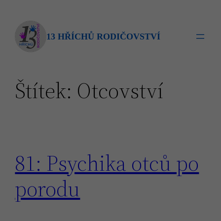
Přeskočit
na
obsah
13 HŘÍCHŮ RODIČOVSTVÍ
Štítek:
Otcovství
81: Psychika otců po
porodu