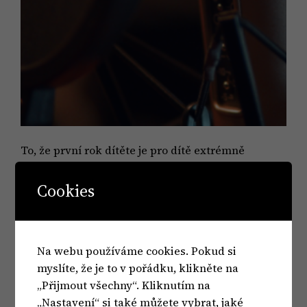
To, že první rok dítěte je pro dítě extrémně
zásadní a náročný, protože si v něm prochází
zásadním vývojem, ví asi každý. Stejně tak už ze
Cookies
77. dílu víte, jak náročný je pro ženy a jejich
psychiku. Jenže v tomto období trpí i muži. Ti se
srovnávají s celou řadou věcí, které trápí i ženy.
Na webu používáme cookies. Pokud si
Kvalita otcovského zapojení…
myslíte, že je to v pořádku, klikněte na
13 listopadu, 2023
„Přijmout všechny“. Kliknutím na
„Nastavení“ si také můžete vybrat, jaké