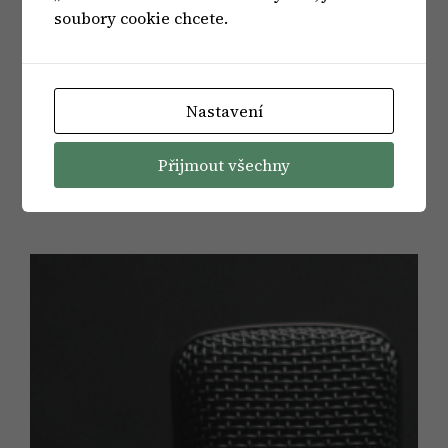
soubory cookie chcete.
Nastavení
79: Těhotenství a
Přijmout všechny
porod očima mužů