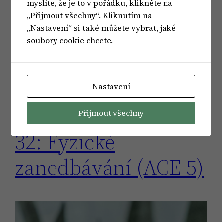
myslíte, že je to v pořádku, klikněte na
dodává Deklarace o sexuální rozkoši. Sexuální
„Přijmout všechny“. Kliknutím na
fantazie jsou tedy naprosto běžnou součástí
„Nastavení“ si také můžete vybrat, jaké
našeho života. Je…
soubory cookie chcete.
22 ledna, 2024
Nastavení
Přijmout všechny
32: Fyzické
zanedbávání (ACE 5)