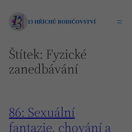
Přeskočit
na
obsah
13 HŘÍCHŮ RODIČOVSTVÍ
Štítek:
Fyzické
zanedbávání
86: Sexuální
fantazie, chování a