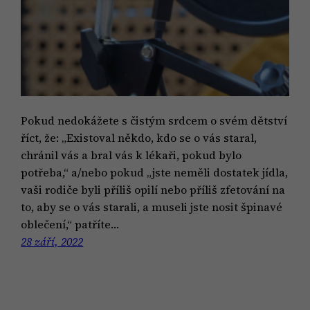
Pokud nedokážete s čistým srdcem o svém dětství
říct, že: „Existoval někdo, kdo se o vás staral,
chránil vás a bral vás k lékaři, pokud bylo
potřeba,“ a/nebo pokud „jste neměli dostatek jídla,
vaši rodiče byli příliš opilí nebo příliš zfetování na
to, aby se o vás starali, a museli jste nosit špinavé
oblečení,“ patříte…
28 září, 2022