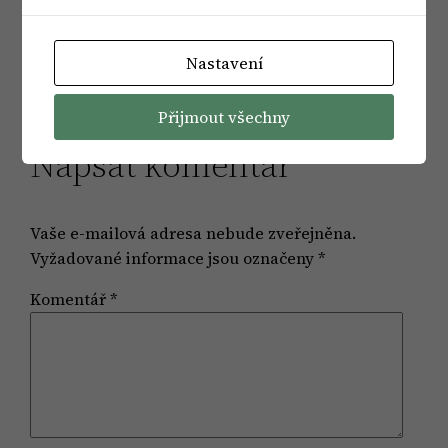
firmě? Obraťte se na
naši firmu
!
Nastavení
Přijmout všechny
Napsat komentář
Vaše e-mailová adresa nebude zveřejněna.
Vyžadované informace jsou označeny
*
Komentář
*