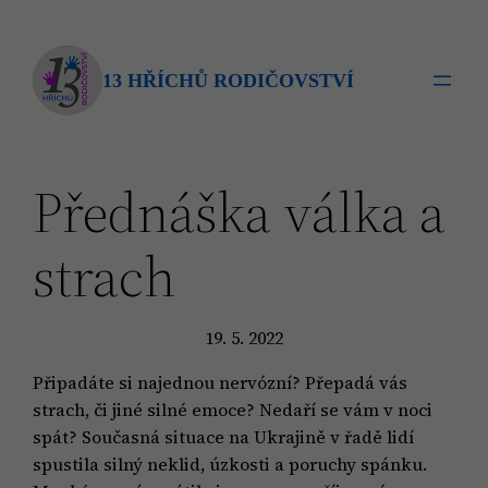
Přeskočit
na
obsah
13 HŘÍCHŮ RODIČOVSTVÍ
Přednáška válka a
strach
19. 5. 2022
Připadáte si najednou nervózní? Přepadá vás
strach, či jiné silné emoce? Nedaří se vám v noci
spát? Současná situace na Ukrajině v řadě lidí
spustila silný neklid, úzkosti a poruchy spánku.