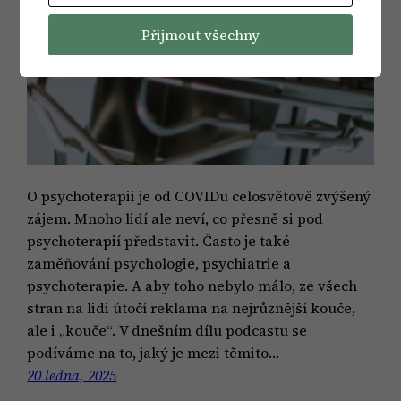
Přijmout všechny
O psychoterapii je od COVIDu celosvětově zvýšený
zájem. Mnoho lidí ale neví, co přesně si pod
psychoterapií představit. Často je také
zaměňování psychologie, psychiatrie a
psychoterapie. A aby toho nebylo málo, ze všech
stran na lidi útočí reklama na nejrůznější kouče,
ale i „kouče“. V dnešním dílu podcastu se
podíváme na to, jaký je mezi těmito…
20 ledna, 2025