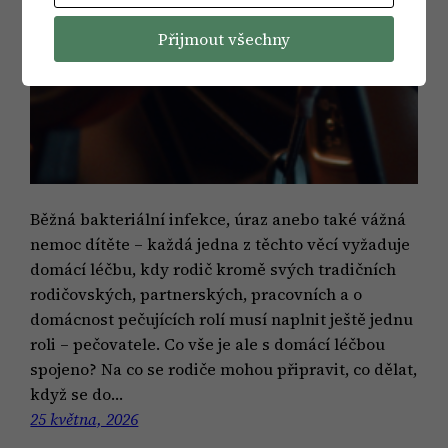
Přijmout všechny
Běžná bakteriální infekce, úraz anebo také vážná
nemoc dítěte – každá jedna z těchto věcí vyžaduje
domácí léčbu, kdy rodič kromě svých tradičních
rodičovských, partnerských, pracovních a o
domácnost pečujících rolí musí naplnit ještě jednu
roli – pečovatele. Co vše je ale s domácí léčbou
spojeno? Na co se rodiče mohou připravit, co dělat,
když se do…
25 května, 2026